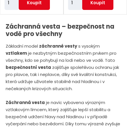
Koupit
Koupit
m
m
ě
ě
n
n
Záchranná vesta – bezpečnost na
i
i
vodě pro všechny
t
t
Základní model
záchranné vesty
s vysokým
p
p
vztlakem
je nezbytným bezpečnostním prvkem pro
o
o
všechny, kdo se pohybují na lodi nebo ve vodě. Tato
č
č
bezpečnostní vesta
zajišťuje spolehlivou ochranu jak
e
e
pro plavce, tak i neplavce, díky své kvalitní konstrukci,
t
t
která udržuje uživatele stabilně nad hladinou i v
nečekaných krizových situacích.
Záchranná vesta
je navíc vybavena výrazným
vztlakovým límcem, který zajišťuje lepší stabilitu a
bezpečné udržení hlavy nad hladinou i v případě
vyčerpání nebo bezvědomí. Díky tomu výrazně zvyšuje