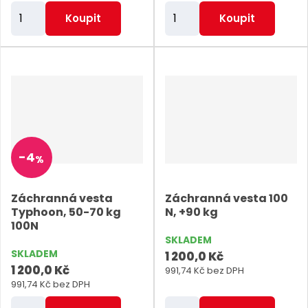
Z
Z
Koupit
Koupit
m
m
ě
ě
n
n
i
i
t
t
p
p
o
o
-
4
%
č
č
e
e
Záchranná vesta
Záchranná vesta 100
t
t
Typhoon, 50-70 kg
N, +90 kg
100N
SKLADEM
SKLADEM
1 200,0 Kč
1 200,0 Kč
991,74 Kč bez DPH
991,74 Kč bez DPH
Z
Z