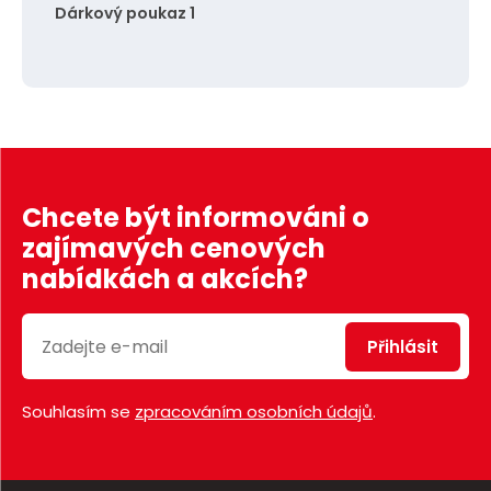
Dárkový poukaz 1
Chcete být informováni o
zajímavých cenových
nabídkách a akcích?
Přihlásit
Souhlasím se
zpracováním osobních údajů
.