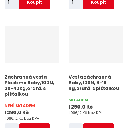
Koupit
Koupit
m
m
ě
ě
n
n
i
i
t
t
p
p
o
o
č
č
e
e
Záchranná vesta
Vesta záchranná
t
t
Plastimo Baby,100N,
Baby,100N, 8-15
30-40kg,oranž. s
kg,oranž. s píšťalkou
píšťalkou
SKLADEM
NENÍ SKLADEM
1 290,0 Kč
1 290,0 Kč
1 066,12 Kč bez DPH
1 066,12 Kč bez DPH
Z
Z