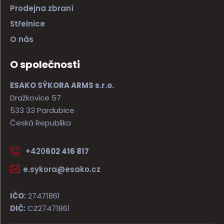
Prodejna zbraní
Střelnice
O nás
O společnosti
ESAKO SÝKORA ARMS s.r.o.
Dražkovice 57
533 33 Pardubice
Česká Republika
+420
602 416 817
e.sykora@esako.cz
IČO:
27471861
DIČ:
CZ27471861