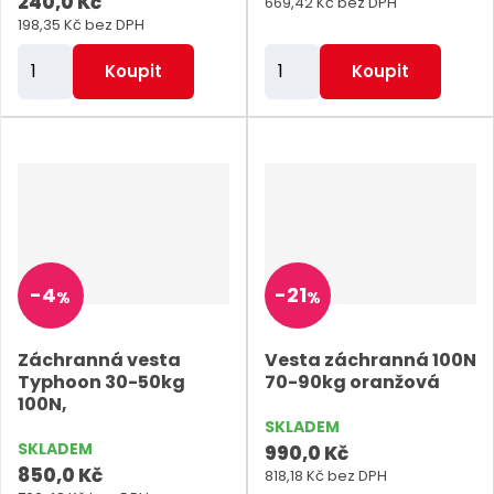
240,0 Kč
669,42 Kč bez DPH
198,35 Kč bez DPH
Z
Z
Koupit
Koupit
m
m
ě
ě
n
n
i
i
t
t
p
p
o
o
-
4
-
21
%
%
č
č
e
e
Záchranná vesta
Vesta záchranná 100N
t
t
Typhoon 30-50kg
70-90kg oranžová
100N,
SKLADEM
SKLADEM
990,0 Kč
850,0 Kč
818,18 Kč bez DPH