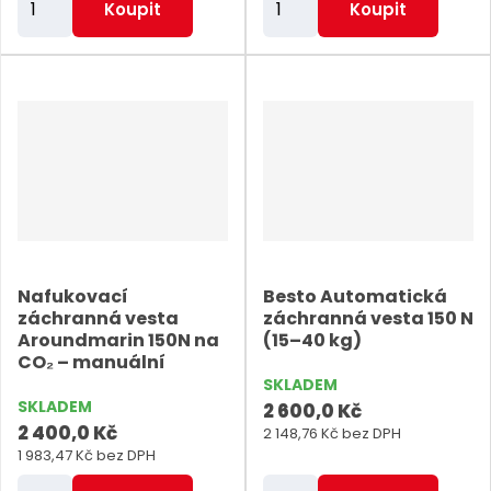
Koupit
Koupit
m
m
ě
ě
n
n
i
i
t
t
p
p
o
o
č
č
e
e
Nafukovací
Besto Automatická
t
t
záchranná vesta
záchranná vesta 150 N
Aroundmarin 150N na
(15–40 kg)
CO₂ – manuální
SKLADEM
SKLADEM
2 600,0 Kč
2 400,0 Kč
2 148,76 Kč bez DPH
1 983,47 Kč bez DPH
Z
Z