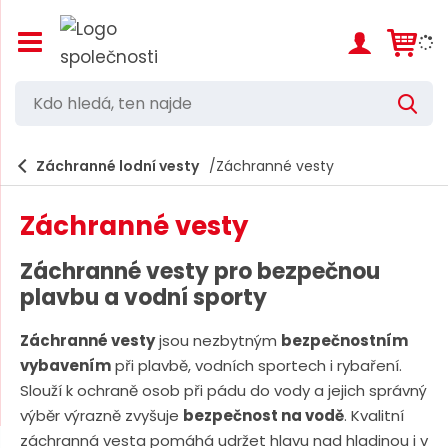
Z
o
b
r
K
V
a
d
y
z
h
i
o
l
e
Záchranné lodní vesty
Záchranné vesty
t
h
d
/
a
l
s
t
Záchranné vesty
k
e
r
d
ý
Záchranné vesty pro bezpečnou
t
á
plavbu a vodní sporty
h
,
l
a
Záchranné vesty
jsou nezbytným
bezpečnostním
t
v
vybavením
při plavbě, vodních sportech i rybaření.
e
n
Slouží k ochraně osob při pádu do vody a jejich správný
í
n
výběr výrazně zvyšuje
bezpečnost na vodě
. Kvalitní
m
n
e
záchranná vesta pomáhá udržet hlavu nad hladinou i v