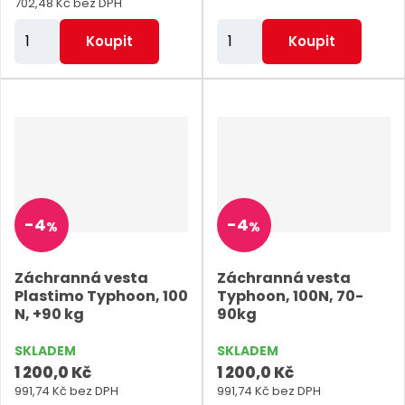
702,48 Kč bez DPH
Z
Z
Koupit
Koupit
m
m
ě
ě
n
n
i
i
t
t
p
p
o
o
-
4
-
4
%
%
č
č
e
e
Záchranná vesta
Záchranná vesta
t
t
Plastimo Typhoon, 100
Typhoon, 100N, 70-
N, +90 kg
90kg
SKLADEM
SKLADEM
1 200,0 Kč
1 200,0 Kč
991,74 Kč bez DPH
991,74 Kč bez DPH