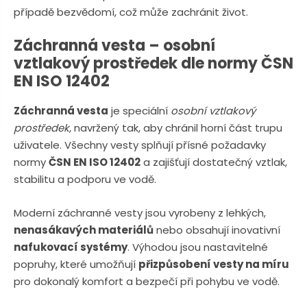
n
a
případě bezvědomí, což může zachránit život.
u
j
Záchranná vesta – osobní
d
vztlakový prostředek dle normy ČSN
e
EN ISO 12402
Záchranná vesta
je speciální
osobní vztlakový
prostředek
, navržený tak, aby chránil horní část trupu
uživatele. Všechny vesty splňují přísné požadavky
normy
ČSN EN ISO 12402
a zajišťují dostatečný vztlak,
stabilitu a podporu ve vodě.
Moderní záchranné vesty jsou vyrobeny z lehkých,
nenasákavých materiálů
nebo obsahují inovativní
nafukovací systémy
. Výhodou jsou nastavitelné
popruhy, které umožňují
přizpůsobení vesty na míru
pro dokonalý komfort a bezpečí při pohybu ve vodě.