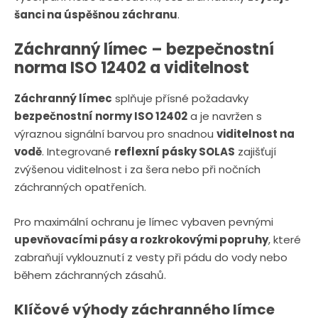
šanci na úspěšnou záchranu
.
Záchranný límec – bezpečnostní
norma ISO 12402 a viditelnost
Záchranný límec
splňuje přísné požadavky
bezpečnostní normy ISO 12402
a je navržen s
výraznou signální barvou pro snadnou
viditelnost na
vodě
. Integrované
reflexní pásky SOLAS
zajišťují
zvýšenou viditelnost i za šera nebo při nočních
záchranných opatřeních.
Pro maximální ochranu je límec vybaven pevnými
upevňovacími pásy a rozkrokovými popruhy
, které
zabraňují vyklouznutí z vesty při pádu do vody nebo
během záchranných zásahů.
Klíčové výhody záchranného límce