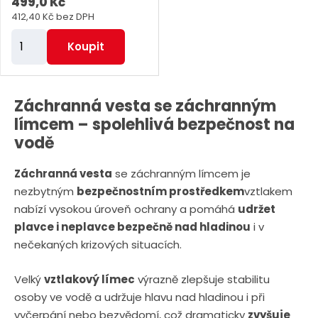
499,0 Kč
412,40 Kč bez DPH
Z
Koupit
m
ě
n
Záchranná vesta se záchranným
i
límcem – spolehlivá bezpečnost na
t
vodě
p
Záchranná vesta
se záchranným límcem je
o
nezbytným
bezpečnostním prostředkem
vztlakem
č
nabízí vysokou úroveň ochrany a pomáhá
udržet
e
plavce i neplavce bezpečně nad hladinou
i v
t
nečekaných krizových situacích.
Velký
vztlakový límec
výrazně zlepšuje stabilitu
osoby ve vodě a udržuje hlavu nad hladinou i při
vyčerpání nebo bezvědomí, což dramaticky
zvyšuje