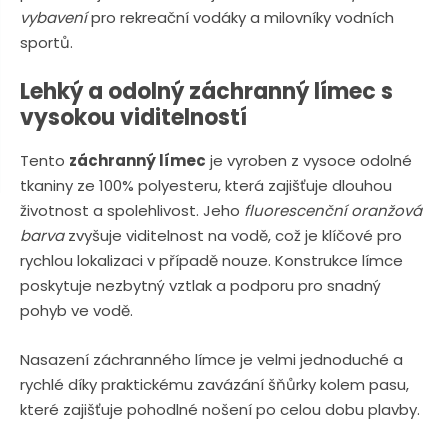
n
a
vybavení
pro rekreační vodáky a milovníky vodních
u
j
sportů.
d
Lehký a odolný záchranný límec s
e
vysokou viditelností
Tento
záchranný límec
je vyroben z vysoce odolné
tkaniny ze 100% polyesteru, která zajišťuje dlouhou
životnost a spolehlivost. Jeho
fluorescenční oranžová
barva
zvyšuje viditelnost na vodě, což je klíčové pro
rychlou lokalizaci v případě nouze. Konstrukce límce
poskytuje nezbytný vztlak a podporu pro snadný
pohyb ve vodě.
Nasazení záchranného límce je velmi jednoduché a
rychlé díky praktickému zavázání šňůrky kolem pasu,
které zajišťuje pohodlné nošení po celou dobu plavby.