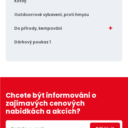
Kotvy
Outdoorrové vybavení, proti hmyzu
Do přírody, kempování
Dárkový poukaz 1
Chcete být informováni o
zajímavých cenových
nabídkách a akcích?