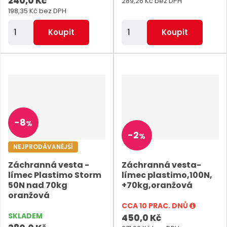
240,0 Kč
289,26 Kč bez DPH
198,35 Kč bez DPH
Z
Z
Koupit
Koupit
m
m
ě
ě
n
n
i
i
t
t
p
p
-
8
%
o
o
-
2
%
č
č
NEJPRODÁVANĚJŠÍ
e
e
Záchranná vesta -
Záchranná vesta-
t
t
límec Plastimo Storm
límec plastimo,100N,
50N nad 70kg
+70kg,oranžová
oranžová
CCA 10 PRAC. DNŮ
SKLADEM
450,0 Kč