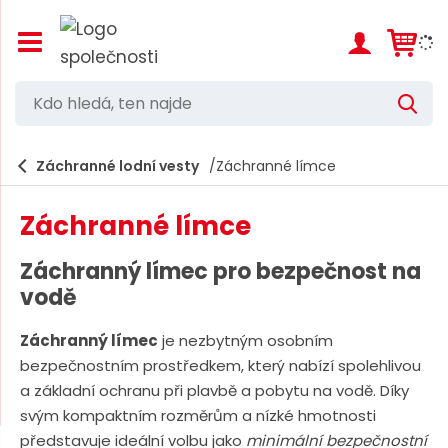
Z
o
b
r
K
V
a
d
y
z
h
i
o
l
e
Záchranné lodní vesty
Záchranné límce
t
h
d
/
a
l
s
t
Záchranné límce
k
e
r
d
ý
Záchranný límec pro bezpečnost na
t
á
vodě
h
,
l
a
Záchranný límec
je nezbytným osobním
t
v
bezpečnostním prostředkem, který nabízí spolehlivou
e
n
a základní ochranu při plavbě a pobytu na vodě. Díky
í
n
svým kompaktním rozměrům a nízké hmotnosti
m
n
e
představuje ideální volbu jako
minimální bezpečnostní