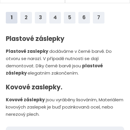
ě
ě
n
n
1
2
3
4
5
6
7
i
i
t
t
p
p
Plastové záslepky
o
o
Plastové zaslepky
dodáváme v černé barvě. Do
č
č
otvoru se narazí. V případě nutnosti se dají
e
e
demontovat. Díky černé barvě jsou
plastové
t
t
záslepky
elegatním zakončením.
Kovové zaslepky.
Kovové záslepky
jsou vyráběny lisováním, Materiálem
kovových zaslepek je buď pozinkovaná ocel, nebo
nerezový plech.