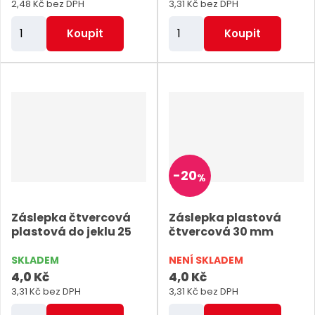
2,48 Kč bez DPH
3,31 Kč bez DPH
Z
Z
Koupit
Koupit
m
m
ě
ě
n
n
i
i
t
t
p
p
o
o
-
20
%
č
č
e
e
Záslepka čtvercová
Záslepka plastová
t
t
plastová do jeklu 25
čtvercová 30 mm
SKLADEM
NENÍ SKLADEM
4,0 Kč
4,0 Kč
3,31 Kč bez DPH
3,31 Kč bez DPH
Z
Z