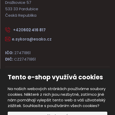
Dražkovice 57
533 33 Pardubice
Česká Republika
+420
602 416 817
e.sykora@esako.cz
IČO:
27471861
DIČ:
CZ27471861
Tento e-shop využívá cookies
© 2026, ESAKO SÝKORA ARMS s.r.o.
Úvodní strana
Obchodní podmínky
Poradna
Kontakt
Na našich webových stránkách používáme soubory
Mapa stránek
cookies. Některé z nich jsou nezbytné, zatímco jiné
e
nám pomáhají vylepšit tento web a váš uživatelský
Vyrobila
B
zážitek. Souhlasíte s používáním všech cookies?
R