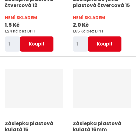
ý
ý
i
čtvercová 12
plastová čtvercová 15
u
p
p
s
k
NENÍ SKLADEM
NENÍ SKLADEM
i
i
t
1,5 Kč
2,0 Kč
s
s
ů
1,24 Kč bez DPH
1,65 Kč bez DPH
Z
Z
Koupit
Koupit
m
m
ě
ě
n
n
i
i
t
t
p
p
o
o
č
č
e
e
Záslepka plastová
Záslepka plastová
t
t
kulatá 15
kulatá 16mm