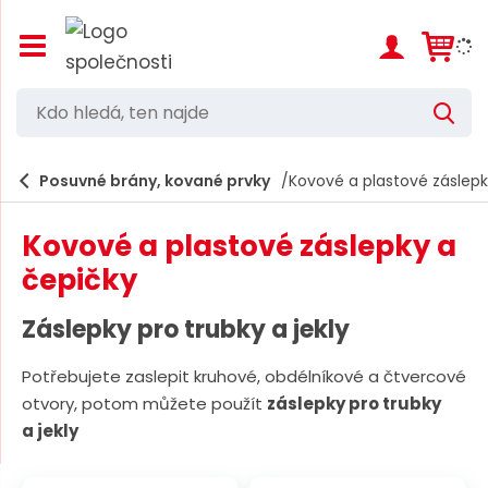
Z
o
b
r
K
V
a
d
y
z
h
i
o
l
e
Posuvné brány, kované prvky
Kovové a plastové záslepk
t
h
d
/
a
l
s
t
Kovové a plastové záslepky a
k
e
r
čepičky
d
ý
t
á
Záslepky pro trubky a jekly
h
,
l
a
Potřebujete zaslepit kruhové, obdélníkové a čtvercové
t
v
otvory, potom můžete použít
záslepky pro trubky
e
n
a jekly
í
n
m
n
e