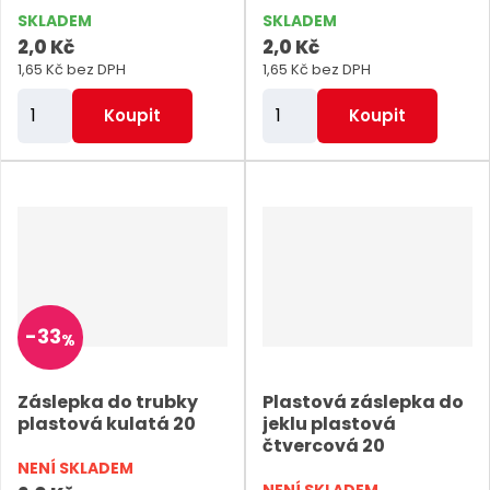
SKLADEM
SKLADEM
2,0 Kč
2,0 Kč
1,65 Kč bez DPH
1,65 Kč bez DPH
Z
Z
Koupit
Koupit
m
m
ě
ě
n
n
i
i
t
t
p
p
o
o
-
33
%
č
č
e
e
Záslepka do trubky
Plastová záslepka do
t
t
plastová kulatá 20
jeklu plastová
čtvercová 20
NENÍ SKLADEM
NENÍ SKLADEM