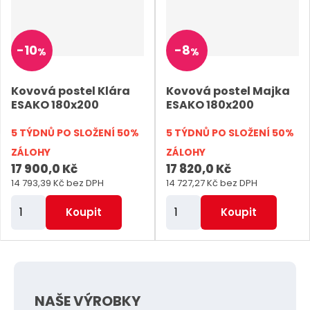
n
a
k
k
v
í
u
j
o
o
ý
p
v
v
v
d
r
-
10
-
8
%
%
ý
ý
ý
e
o
v
v
p
d
Kovová postel Klára
Kovová postel Majka
ý
ý
i
ESAKO 180x200
ESAKO 180x200
u
p
p
s
k
5 TÝDNŮ PO SLOŽENÍ 50%
5 TÝDNŮ PO SLOŽENÍ 50%
i
i
t
ZÁLOHY
ZÁLOHY
s
s
ů
17 900,0 Kč
17 820,0 Kč
14 793,39 Kč bez DPH
14 727,27 Kč bez DPH
Z
Z
Koupit
Koupit
m
m
ě
ě
n
n
i
i
NAŠE VÝROBKY
t
t