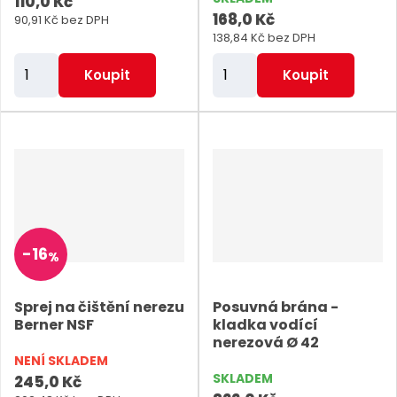
110,0 Kč
168,0 Kč
90,91 Kč bez DPH
138,84 Kč bez DPH
Z
Z
Koupit
Koupit
m
m
ě
ě
n
n
i
i
t
t
p
p
o
o
-
16
%
č
č
e
e
Sprej na čištění nerezu
Posuvná brána -
t
t
Berner NSF
kladka vodící
nerezová Ø 42
NENÍ SKLADEM
SKLADEM
245,0 Kč