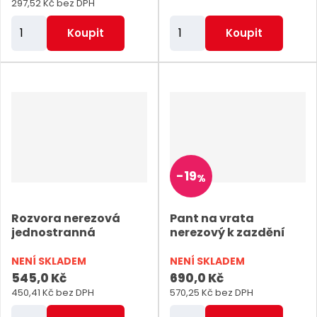
297,52 Kč bez DPH
Z
Z
Koupit
Koupit
m
m
ě
ě
n
n
i
i
t
t
p
p
o
o
-
19
%
č
č
e
e
Rozvora nerezová
Pant na vrata
t
t
jednostranná
nerezový k zazdění
NENÍ SKLADEM
NENÍ SKLADEM
545,0 Kč
690,0 Kč
450,41 Kč bez DPH
570,25 Kč bez DPH
Z
Z