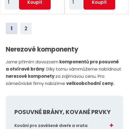
Koupit
Koupit
m
m
ě
ě
n
n
1
2
i
i
t
t
p
p
Nerezové komponenty
o
o
Jsme přímím dovozcem
komponentů pro posuvné
č
č
a otvíravé brány
. Díky tomu vámmůžeme nabídnout
e
e
nerezové komponety
za zajímavou cenu. Pro
t
t
zámečnícké firmy nabízíme
velkoobchodní ceny.
POSUVNÉ BRÁNY, KOVANÉ PRVKY
Kování pro zavěšené dveře a vrata