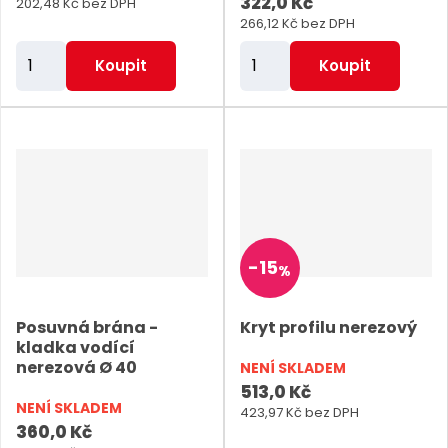
322,0 Kč
202,48 Kč bez DPH
266,12 Kč bez DPH
Z
Z
Koupit
Koupit
m
m
ě
ě
n
n
i
i
t
t
p
p
o
o
-
15
%
č
č
e
e
Posuvná brána -
Kryt profilu nerezový
t
t
kladka vodící
nerezová Ø 40
NENÍ SKLADEM
513,0 Kč
NENÍ SKLADEM
423,97 Kč bez DPH
360,0 Kč