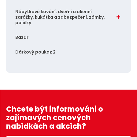
Nábytkové kování, dveřní a okenní
zarážky, kukátka a zabezpečení, zámky,
poličky
Bazar
Dárkový poukaz 2
Chcete být informováni o
zajímavých cenových
nabídkách a akcích?