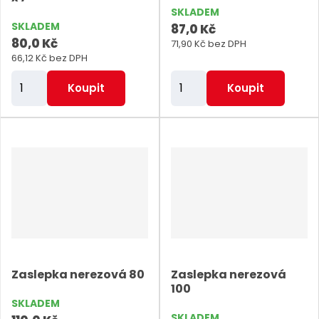
SKLADEM
SKLADEM
87,0 Kč
80,0 Kč
71,90 Kč bez DPH
66,12 Kč bez DPH
Z
Z
Koupit
Koupit
m
m
ě
ě
n
n
i
i
t
t
p
p
o
o
č
č
e
e
Zaslepka nerezová 80
Zaslepka nerezová
t
t
100
SKLADEM
SKLADEM