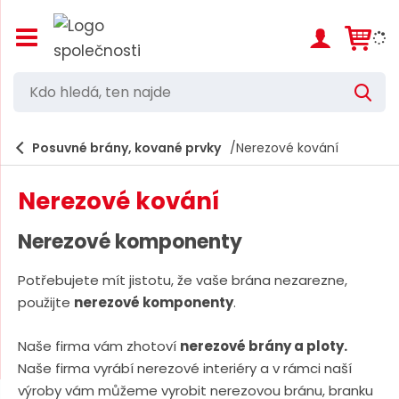
Z
o
b
r
K
V
a
d
y
z
h
i
o
l
e
Posuvné brány, kované prvky
Nerezové kování
t
h
d
/
a
l
s
t
Nerezové kování
k
e
r
d
ý
Nerezové komponenty
t
á
h
Potřebujete mít jistotu, že vaše brána nezarezne,
,
l
použijte
nerezové komponenty
.
a
t
v
e
n
Naše firma vám zhotoví
nerezové brány a ploty.
í
n
Naše firma vyrábí nerezové interiéry a v rámci naší
m
n
e
výroby vám můžeme vyrobit nerezovou bránu, branku