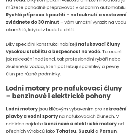
n
a
můžete pohodlně přepravovat v osobním automobilu.
u
j
Rychlá příprava k použití – nafouknutí a sestavení
d
zvládnete do 30 minut
– vám umožní vyrazit na vodu
e
okamžitě, kdykoliv budete chtít.
Díky speciální konstrukci nabízejí
nafukovací čluny
vysokou stabilitu a bezpečnost na vodě
. To ocení
jak rekreační nadšenci, tak profesionální rybáři nebo
zkušenější vodáci, kteří potřebují spolehlivý a pevný
člun pro různé podmínky.
Lodní motory pro nafukovací čluny
– benzínové i elektrické pohony
Lodní motory
jsou klíčovým vybavením pro
rekreační
plavby a vodní sporty
na nafukovacích člunech. V
nabídce najdete
benzínové a elektrické motory
od
předních výrobců jako
Tohatsu, Suzuki
a
Parsun
,