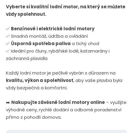
Vyberte si kvalitní lodní motor, na který se můžete
vždy spolehnout.
✅
Benzínové i elektrické lodní motory
✅ Snadná montáž, údržba a ovládání
✅
Úsporná spotřeba paliva
a tichý chod
✅ Ideální pro čluny, rybářské lodě, katamarány i
záchranná plavidla
Každý lodní motor je pečlivě vybrán s důrazem na
kvalitu, výkon a spolehlivost
, aby vaše plavba byla
vždy bezpečná a komfortní.
➡️
Nakupujte závěsné lodní motory online
– využijte
výhodné ceny, rychlé dodání a odborné poradenství
přímo z pohodlí domova.