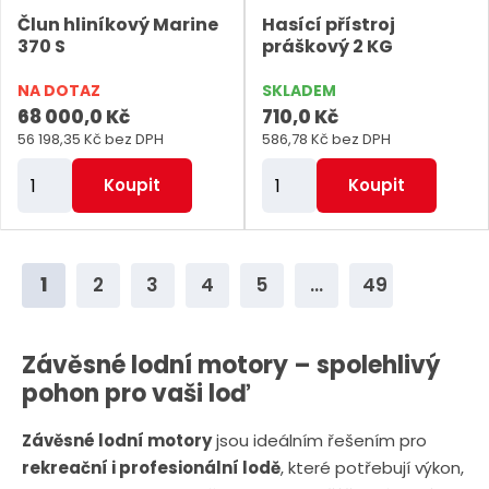
e
e
Člun hliníkový Marine
Hasící přístroj
t
t
370 S
práškový 2 KG
NA DOTAZ
SKLADEM
68 000,0 Kč
710,0 Kč
56 198,35 Kč bez DPH
586,78 Kč bez DPH
Z
Z
Koupit
Koupit
m
m
ě
ě
n
n
1
2
3
4
5
...
49
i
i
t
t
p
p
Závěsné lodní motory – spolehlivý
o
o
pohon pro vaši loď
č
č
Závěsné lodní motory
jsou ideálním řešením pro
e
e
rekreační i profesionální lodě
, které potřebují výkon,
t
t