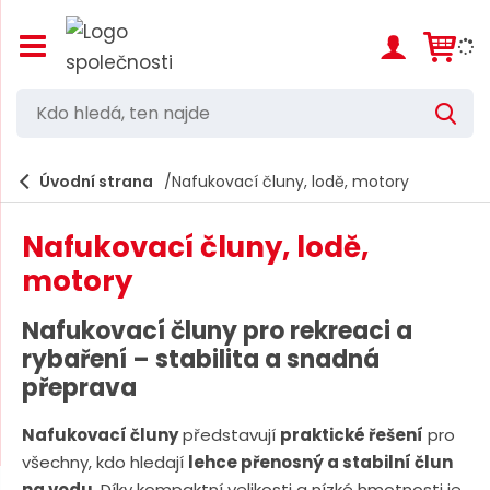
Z
o
b
r
K
V
a
d
y
z
h
i
o
l
e
Úvodní strana
Nafukovací čluny, lodě, motory
t
h
d
/
a
l
s
t
Nafukovací čluny, lodě,
k
e
r
motory
d
ý
t
á
Nafukovací čluny pro rekreaci a
h
,
l
rybaření – stabilita a snadná
a
t
přeprava
v
e
n
í
Nafukovací čluny
představují
praktické řešení
pro
n
m
všechny, kdo hledají
lehce přenosný a stabilní člun
n
e
na vodu
. Díky kompaktní velikosti a nízké hmotnosti je