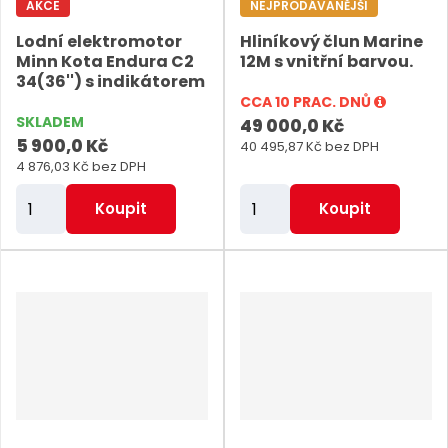
AKCE
NEJPRODÁVANĚJŠÍ
e
Lodní elektromotor
Hliníkový člun Marine
t
Minn Kota Endura C2
12M s vnitřní barvou.
34(36'') s indikátorem
CCA 10 PRAC. DNŮ
SKLADEM
49 000,0 Kč
5 900,0 Kč
40 495,87 Kč bez DPH
4 876,03 Kč bez DPH
Z
Z
Koupit
Koupit
m
m
ě
ě
n
n
i
i
t
t
p
p
o
o
č
č