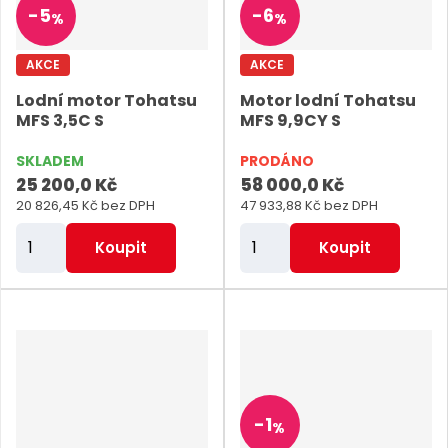
-
5
-
6
%
%
o
o
č
č
AKCE
AKCE
e
e
Lodní motor Tohatsu
Motor lodní Tohatsu
t
t
MFS 3,5C S
MFS 9,9CY S
SKLADEM
PRODÁNO
25 200,0 Kč
58 000,0 Kč
20 826,45 Kč bez DPH
47 933,88 Kč bez DPH
Z
Z
Koupit
Koupit
m
m
ě
ě
n
n
i
i
t
t
p
p
-
1
%
o
o