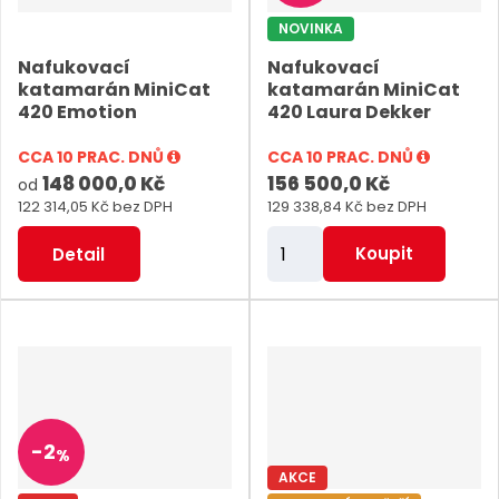
č
č
NOVINKA
e
e
Nafukovací
Nafukovací
t
t
katamarán MiniCat
katamarán MiniCat
420 Emotion
420 Laura Dekker
CCA 10 PRAC. DNŮ
CCA 10 PRAC. DNŮ
148 000,0 Kč
156 500,0 Kč
od
122 314,05 Kč bez DPH
129 338,84 Kč bez DPH
Z
Koupit
Detail
m
ě
n
i
t
p
-
2
%
o
AKCE
č