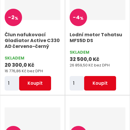
p
p
o
o
-
2
-
4
%
%
č
č
e
e
Člun nafukovací
Lodní motor Tohatsu
t
t
Gladiator Active C330
MFS5D DS
AD červeno-černý
SKLADEM
SKLADEM
32 500,0 Kč
20 300,0 Kč
26 859,50 Kč bez DPH
16 776,86 Kč bez DPH
Z
Z
Koupit
Koupit
m
m
ě
ě
n
n
i
i
t
t
p
p