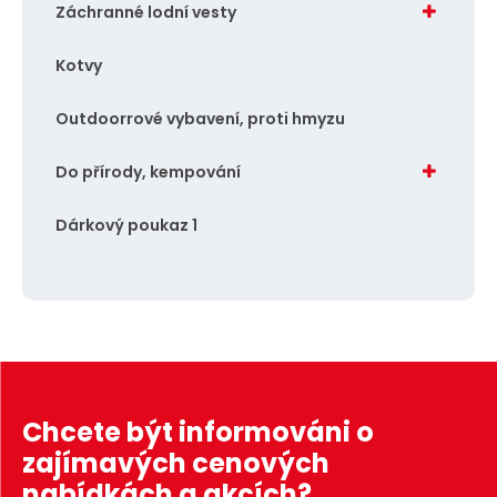
Záchranné lodní vesty
Kotvy
Outdoorrové vybavení, proti hmyzu
Do přírody, kempování
Dárkový poukaz 1
Chcete být informováni o
zajímavých cenových
nabídkách a akcích?