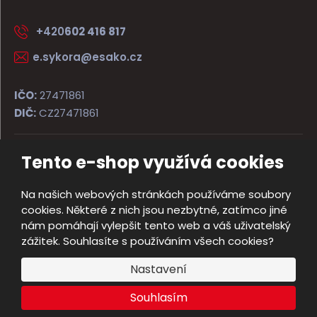
+420
602 416 817
e.sykora@esako.cz
IČO:
27471861
DIČ:
CZ27471861
Tento e-shop využívá cookies
© 2026, ESAKO SÝKORA ARMS s.r.o.
Úvodní strana
Obchodní podmínky
Poradna
Kontakt
Na našich webových stránkách používáme soubory
Mapa stránek
cookies. Některé z nich jsou nezbytné, zatímco jiné
e
nám pomáhají vylepšit tento web a váš uživatelský
Vyrobila
B
zážitek. Souhlasíte s používáním všech cookies?
R
Nastavení
Á
N
Souhlasím
A