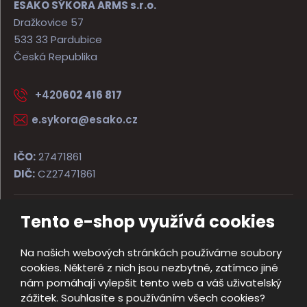
ESAKO SÝKORA ARMS s.r.o.
Dražkovice 57
533 33 Pardubice
Česká Republika
+420
602 416 817
e.sykora@esako.cz
IČO:
27471861
DIČ:
CZ27471861
Tento e-shop využívá cookies
© 2026, ESAKO SÝKORA ARMS s.r.o.
Úvodní strana
Obchodní podmínky
Poradna
Kontakt
Na našich webových stránkách používáme soubory
Mapa stránek
cookies. Některé z nich jsou nezbytné, zatímco jiné
e
nám pomáhají vylepšit tento web a váš uživatelský
Vyrobila
B
zážitek. Souhlasíte s používáním všech cookies?