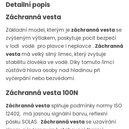
Detailní popis
Záchranná vesta
Základní model, kterým je
záchranná vesta
se
zvýšeným výtlakem, poskytuje pocit bezpečí
v lodi vodě pro plavce i neplavce .
Záchranná
vesta
má velký silný límec, který zvyšuje
stabilitu člověka ve vodě. Díky tomuto límcí
zústává hlava osoby nad hladinou při
vyčerpání nebo bezvědomí.
Záchranná vesta 100N
Záchranná vesta
splňuje podmínky normy ISO
12402, má jasnou signální barvu, reflexní
pásku SOLAS.
Záchranná vesta
se uzavírání