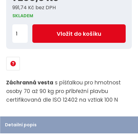
991,74 Kč bez DPH
SKLADEM
Z
Vložit do košíku
m
ě
n
i
t
p
Záchranná vesta
s píšťalkou pro hmotnost
o
osoby 70 až 90 kg pro příbřežní plavbu
č
certifikovaná dle ISO 12402 na vztlak 100 N
e
t
Detailní popis