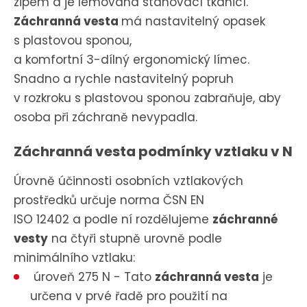
zipem a je lemovaná stahovací tkanicí.
Záchranná vesta
má nastavitelný opasek
s plastovou sponou,
a komfortní 3-dílný ergonomický límec.
Snadno a rychle nastavitelný popruh
v rozkroku s plastovou sponou zabraňuje, aby
osoba při záchraně nevypadla.
Záchranná vesta podmínky vztlaku v N
Úrovně účinnosti osobních vztlakových
prostředků určuje norma ČSN EN
ISO 12402 a podle ní rozdělujeme
záchranné
vesty
na čtyři stupně urovně podle
minimálního vztlaku:
úroveň 275 N - Tato
záchranná vesta
je
určena v prvé řadě pro použití na