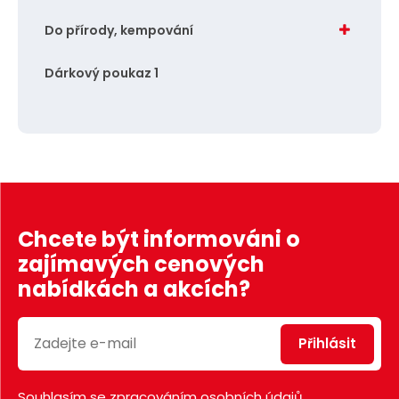
Do přírody, kempování
Dárkový poukaz 1
Chcete být informováni o
zajímavých cenových
nabídkách a akcích?
Přihlásit
Souhlasím se
zpracováním osobních údajů
.