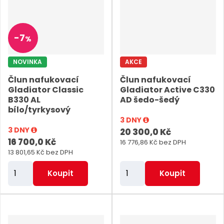
n
z
l
o
k
k
v
í
o
o
ý
p
-
7
%
v
v
v
r
ý
ý
ý
o
NOVINKA
AKCE
v
v
p
d
Člun nafukovací
Člun nafukovací
ý
ý
i
Gladiator Classic
Gladiator Active C330
u
p
p
s
B330 AL
AD šedo-šedý
k
bílo/tyrkysový
i
i
t
3 DNY
s
s
3 DNY
20 300,0 Kč
ů
16 700,0 Kč
16 776,86 Kč bez DPH
13 801,65 Kč bez DPH
Z
Z
Koupit
Koupit
m
m
ě
ě
n
n
i
i