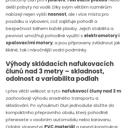
n
a
delší pobyty na vodě. Díky svým větším rozměrům
u
j
nabízejí nejen vyšší
nosnost
, ale i více místa pro
d
posádku a vybavení, což zajišťuje pohodlí a
e
bezpečnost během každé plavby. Jejich stabilita a
pevnost umožňují pohodlné využití s
elektromotory i
spalovacími motory
, a jsou připraveny zvládnout jak
klidné, tak i náročnější vodní podmínky.
Výhody skládacích nafukovacích
člunů nad 3 metry – skladnost,
odolnost a variabilita podlah
I přes větší velikost si tyto
nafukovací čluny nad 3 m
zachovávají výhodu snadného transportu a
skladování. Po vyfouknutí člun jednoduše složíte do
kompaktního přepravního obalu, který pohodlně
přenesete v osobním automobilu nebo karavanu.
Odolný vícevrstvý
PVC materiál
a pevná konstrukce