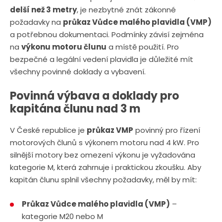
delší než 3 metry
, je nezbytné znát zákonné
o
o
požadavky na
průkaz Vůdce malého plavidla (VMP)
č
č
a potřebnou dokumentaci. Podmínky závisí zejména
e
e
na
výkonu motoru člunu
a místě použití. Pro
t
t
bezpečné a legální vedení plavidla je důležité mít
všechny povinné doklady a vybavení.
Povinná výbava a doklady pro
kapitána člunu nad 3 m
V České republice je
průkaz VMP
povinný pro řízení
motorových člunů s výkonem motoru nad 4 kW. Pro
silnější motory bez omezení výkonu je vyžadována
kategorie M, která zahrnuje i praktickou zkoušku. Aby
kapitán člunu splnil všechny požadavky, měl by mít:
Průkaz Vůdce malého plavidla (VMP)
–
kategorie M20 nebo M