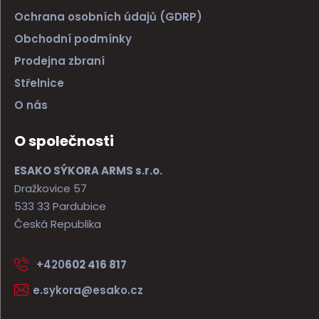
Ochrana osobních údajů (GDRP)
Obchodní podmínky
Prodejna zbraní
Střelnice
O nás
O společnosti
ESAKO SÝKORA ARMS s.r.o.
Dražkovice 57
533 33 Pardubice
Česká Republika
+420
602 416 817
e.sykora@esako.cz