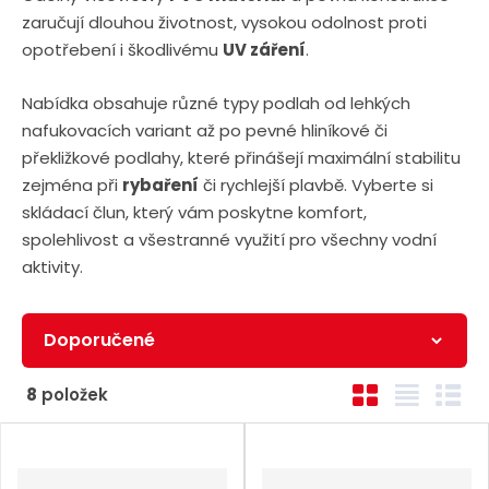
zaručují dlouhou životnost, vysokou odolnost proti
opotřebení i škodlivému
UV záření
.
Nabídka obsahuje různé typy podlah od lehkých
nafukovacích variant až po pevné hliníkové či
překližkové podlahy, které přinášejí maximální stabilitu
zejména při
rybaření
či rychlejší plavbě. Vyberte si
skládací člun, který vám poskytne komfort,
spolehlivost a všestranné využití pro všechny vodní
aktivity.
Ř
O
T
Ř
8
položek
a
b
a
á
z
r
b
d
e
á
u
k