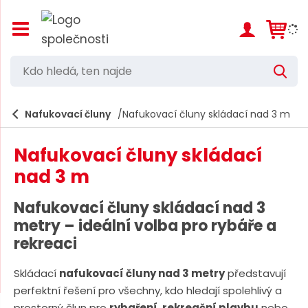
Z
o
b
r
K
V
a
d
y
z
h
i
o
l
e
Nafukovací čluny
Nafukovací čluny skládací nad 3 m
t
h
d
/
a
l
s
t
Nafukovací čluny skládací
k
e
r
nad 3 m
d
ý
t
á
Nafukovací čluny skládací nad 3
h
,
l
metry – ideální volba pro rybáře a
a
t
rekreaci
v
e
n
í
Skládací
nafukovací čluny nad 3 metry
představují
n
m
perfektní řešení pro všechny, kdo hledají spolehlivý a
n
e
prostorný člun pro
rybaření
,
rekreační plavbu
nebo