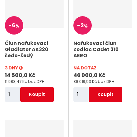
t
t
p
p
o
o
-
6
-
2
%
%
č
č
e
e
Člun nafukovací
Nafukovací člun
t
t
Gladiator AK320
Zodiac Cadet 310
šedo-šedý
AERO
3 DNY
NA DOTAZ
14 500,0 Kč
46 000,0 Kč
11 983,47 Kč bez DPH
38 016,53 Kč bez DPH
Z
Z
Koupit
Koupit
m
m
ě
ě
n
n
i
i
t
t