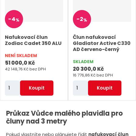
p
p
o
o
-
4
-
2
%
%
č
č
e
e
Nafukovací člun
Člun nafukovací
t
t
Zodiac Cadet 350 ALU
Gladiator Active C330
AD červeno-černý
NENÍ SKLADEM
SKLADEM
51 000,0 Kč
20 300,0 Kč
42 148,76 Kč bez DPH
16 776,86 Kč bez DPH
Z
Z
Koupit
Koupit
m
m
ě
ě
n
n
Průkaz Vůdce malého plavidla pro
i
i
čluny nad 3 metry
t
t
Pokud vlastníte nebo plánujete řídit
nafukovací člun
p
p