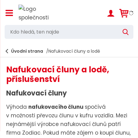
Z
o
b
r
K
V
a
d
y
z
h
i
o
l
e
Úvodní strana
Nafukovací čluny a lodě
t
h
d
/
a
l
s
t
Nafukovací čluny a lodě,
k
e
r
příslušenství
d
ý
t
á
Nafukovací čluny
h
,
l
a
Výhoda
nafukovacího člunu
spočívá
t
v
v možnosti převozu člunu v kufru vozidla. Mezi
e
n
í
nejnámější výrobce nafukovací člunů patří
n
m
firma Zodiac. Pokud máte zájem o koupi člunu,
n
e