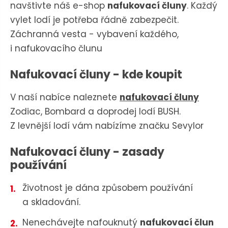
n
navštivte náš e-shop
nafukovací čluny
. Každý
a
u
vylet lodí je potřeba řádně zabezpečit.
j
Záchranná vesta - vybavení každého,
d
i nafukovacího člunu
e
Nafukovací čluny - kde koupit
V naší nabíce naleznete
nafukovací čluny
Zodiac, Bombard a doprodej lodí BUSH.
Z levnější lodí vám nabízíme značku Sevylor
Nafukovací čluny - zasady
používání
Životnost je dána způsobem používání
a skladování.
Nenechávejte nafouknutý
nafukovací člun