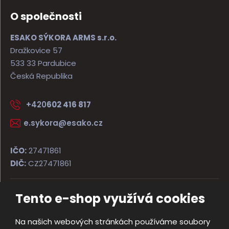
O společnosti
ESAKO SÝKORA ARMS s.r.o.
Dražkovice 57
533 33 Pardubice
Česká Republika
+420
602 416 817
e.sykora@esako.cz
IČO:
27471861
DIČ:
CZ27471861
Tento e-shop využívá cookies
© 2026, ESAKO SÝKORA ARMS s.r.o.
Úvodní strana
Obchodní podmínky
Poradna
Kontakt
Na našich webových stránkách používáme soubory
Mapa stránek