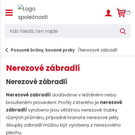
Z
o
b
r
K
V
a
d
y
z
h
i
o
l
e
Posuvné brány, kované prvky
Nerezové zábradlí
t
h
d
/
a
l
s
t
Nerezové zábradlí
k
e
r
d
ý
Nerezové zábradlí
t
á
h
Nerezové zabradlí
dodáváme v leštěném nebo
,
l
broušeném provedení. Profily z kterého je
nerezové
a
t
v
zábradlí
vyrobeno jsou většínou nerezové trubky
e
n
různých průměru, případně hranate nerezove jekly.
í
n
Sloupky zábradlí můžou být vyrobeny z nerezového
m
n
e
plechu.