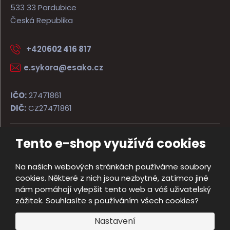
533 33 Pardubice
Česká Republika
+420
602 416 817
e.sykora@esako.cz
IČO:
27471861
DIČ:
CZ27471861
Tento e-shop využívá cookies
© 2026, ESAKO SÝKORA ARMS s.r.o.
Úvodní strana
Obchodní podmínky
Poradna
Kontakt
Na našich webových stránkách používáme soubory
Mapa stránek
cookies. Některé z nich jsou nezbytné, zatímco jiné
e
nám pomáhají vylepšit tento web a váš uživatelský
Vyrobila
B
zážitek. Souhlasíte s používáním všech cookies?
R
Nastavení
Á