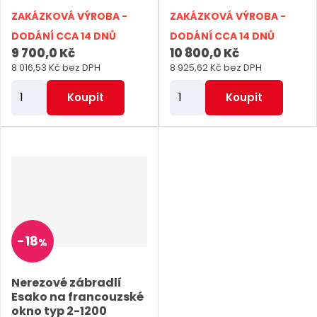
i
i
t
ZAKÁZKOVÁ VÝROBA -
ZAKÁZKOVÁ VÝROBA -
s
s
ů
DODÁNÍ CCA 14 DNŮ
DODÁNÍ CCA 14 DNŮ
9 700,0 Kč
10 800,0 Kč
8 016,53 Kč bez DPH
8 925,62 Kč bez DPH
Z
Z
Koupit
Koupit
m
m
ě
ě
n
n
i
i
t
t
p
p
o
o
-
18
%
č
č
e
e
Nerezové zábradlí
t
t
Esako na francouzské
okno typ 2-1200