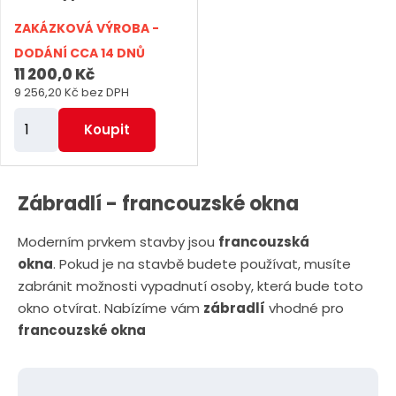
ZAKÁZKOVÁ VÝROBA -
DODÁNÍ CCA 14 DNŮ
11 200,0 Kč
9 256,20 Kč bez DPH
Z
Koupit
m
ě
n
Zábradlí - francouzské okna
i
Moderním prvkem stavby jsou
francouzská
t
okna
. Pokud je na stavbě budete používat, musíte
p
zabránit možnosti vypadnutí osoby, která bude toto
o
okno otvírat. Nabízíme vám
zábradlí
vhodné pro
č
francouzské okna
e
t