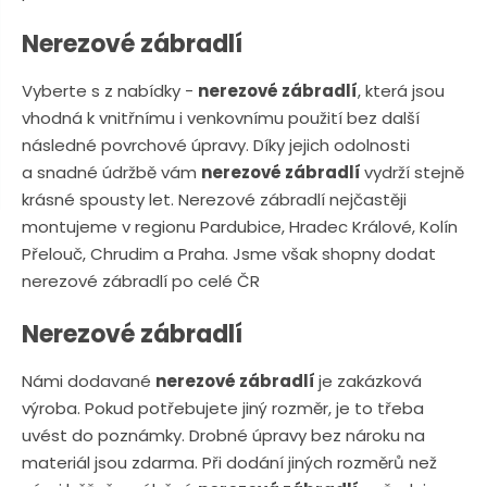
n
a
u
Nerezové zábradlí
j
d
Vyberte s z nabídky -
nerezové zábradlí
, která jsou
e
vhodná k vnitřnímu i venkovnímu použití bez další
následné povrchové úpravy. Díky jejich odolnosti
a snadné údržbě vám
nerezové zábradlí
vydrží stejně
krásné spousty let. Nerezové zábradlí nejčastěji
montujeme v regionu Pardubice, Hradec Králové, Kolín
Přelouč, Chrudim a Praha. Jsme však shopny dodat
nerezové zábradlí po celé ČR
Nerezové zábradlí
Námi dodavané
nerezové zábradlí
je zakázková
výroba. Pokud potřebujete jiný rozměr, je to třeba
uvést do poznámky. Drobné úpravy bez nároku na
materiál jsou zdarma. Při dodání jiných rozměrů než