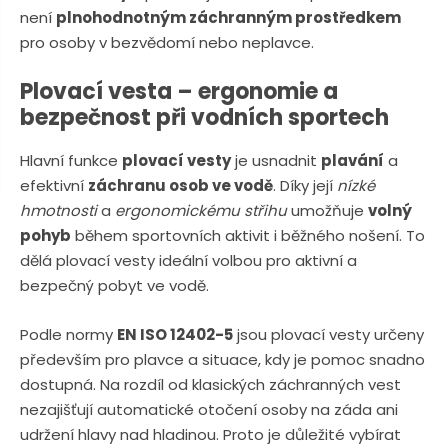
n
a
není
plnohodnotným záchranným prostředkem
u
j
pro osoby v bezvědomí nebo neplavce.
d
Plovací vesta – ergonomie a
e
bezpečnost při vodních sportech
Hlavní funkce
plovací vesty
je usnadnit
plavání
a
efektivní
záchranu osob ve vodě
. Díky její
nízké
hmotnosti
a
ergonomickému střihu
umožňuje
volný
pohyb
během sportovních aktivit i běžného nošení. To
dělá plovací vesty ideální volbou pro aktivní a
bezpečný pobyt ve vodě.
Podle normy
EN ISO 12402-5
jsou plovací vesty určeny
především pro plavce a situace, kdy je pomoc snadno
dostupná. Na rozdíl od klasických záchranných vest
nezajišťují automatické otočení osoby na záda ani
udržení hlavy nad hladinou. Proto je důležité vybírat