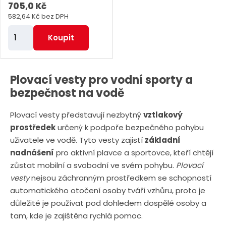
705,0 Kč
582,64 Kč bez DPH
Z
Koupit
m
ě
n
Plovací vesty pro vodní sporty a
i
bezpečnost na vodě
t
Plovací vesty představují nezbytný
vztlakový
p
prostředek
určený k podpoře bezpečného pohybu
o
uživatele ve vodě. Tyto vesty zajistí
základní
č
nadnášení
pro aktivní plavce a sportovce, kteří chtějí
e
zůstat mobilní a svobodní ve svém pohybu.
Plovací
t
vesty
nejsou záchranným prostředkem se schopností
automatického otočení osoby tváří vzhůru, proto je
důležité je používat pod dohledem dospělé osoby a
tam, kde je zajištěna rychlá pomoc.