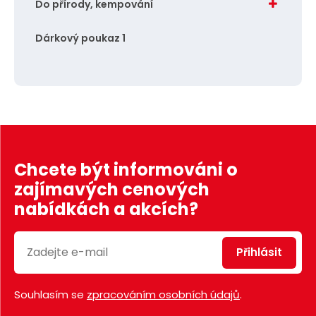
Do přírody, kempování
Dárkový poukaz 1
Chcete být informováni o
zajímavých cenových
nabídkách a akcích?
Přihlásit
Souhlasím se
zpracováním osobních údajů
.