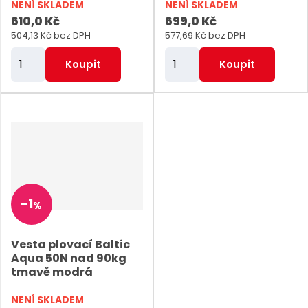
t
NENÍ SKLADEM
NENÍ SKLADEM
s
s
610,0 Kč
699,0 Kč
ů
504,13 Kč bez DPH
577,69 Kč bez DPH
Z
Z
Koupit
Koupit
m
m
ě
ě
n
n
i
i
t
t
p
p
o
o
-
1
%
č
č
e
e
Vesta plovací Baltic
t
t
Aqua 50N nad 90kg
tmavě modrá
NENÍ SKLADEM