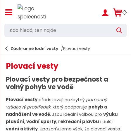
Z
o
b
r
K
V
a
d
y
z
h
i
o
l
e
Záchranné lodní vesty
Plovací vesty
t
h
d
/
a
l
s
t
Plovací vesty
k
e
r
d
ý
Plovací vesty pro bezpečnost a
t
á
volný pohyb ve vodě
h
,
l
a
Plovací vesty
představují nezbytný
pomocný
t
v
vztlakový prostředek
, který podporuje
pohyb a
e
n
nadnášení ve vodě
. Jsou ideální volbou pro
výuku
í
n
plavání
,
vodní sporty
,
rekreační plavbu
i další
m
n
e
vodní aktivity
. Upozorňujeme však, že plovací vesta