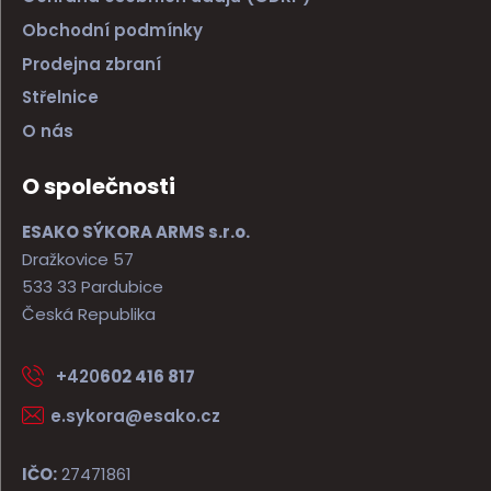
Obchodní podmínky
Prodejna zbraní
Střelnice
O nás
O společnosti
ESAKO SÝKORA ARMS s.r.o.
Dražkovice 57
533 33 Pardubice
Česká Republika
+420
602 416 817
e.sykora@esako.cz
IČO:
27471861