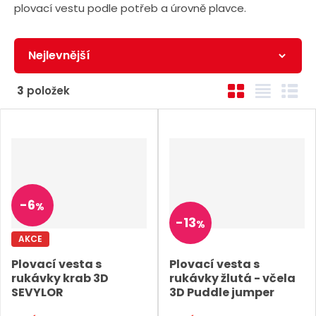
plovací vestu podle potřeb a úrovně plavce.
Ř
O
T
Ř
3
položek
a
b
a
á
z
r
b
d
e
á
u
k
n
z
l
o
k
k
v
í
o
o
ý
p
-
6
%
v
v
v
r
-
13
%
ý
ý
ý
o
AKCE
v
v
p
d
Plovací vesta s
Plovací vesta s
ý
ý
i
rukávky krab 3D
rukávky žlutá - včela
u
p
p
s
SEVYLOR
3D Puddle jumper
k
i
i