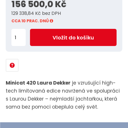
156 500,0 Kč
a
129 338,84 Kč bez DPH
CCA 10 PRAC. DNŮ
Z
Vložit do košíku
m
ě
n
i
t
p
Minicat 420 Laura Dekker
je vzrušující high-
o
tech limitovaná edice navržená ve spolupráci
č
s Laurou Dekker – nejmladší jachtařkou, která
e
sama bez pomoci obeplula celý svět.
t