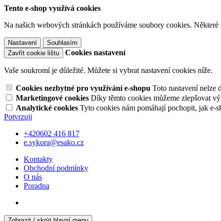
Tento e-shop využívá cookies
Na našich webových stránkách používáme soubory cookies. Některé z n
Nastavení
Souhlasím
Cookies nastavení
Zavřít cookie lištu
Vaše soukromí je důležité. Můžete si vybrat nastavení cookies níže.
Cookies nezbytné pro využívání e-shopu
Toto nastavení nelze 
Marketingové cookies
Díky těmto cookies můžeme zlepšovat výko
Analytické cookies
Tyto cookies nám pomáhají pochopit, jak e-s
Potvrzuji
+420602 416 817
e.sykora@esako.cz
Kontakty
Obchodní podmínky
O nás
Poradna
Zobrazit / skrýt hlavní menu