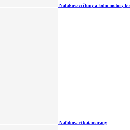
Nafukovací čluny a lodní motory k
Nafukovací katamarány