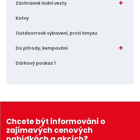
Záchranné lodní vesty
Kotvy
Outdoorrové vybavení, proti hmyzu
Do přírody, kempování
Dárkový poukaz 1
Chcete být informováni o
zajímavých cenových
nabídkách a akcích?