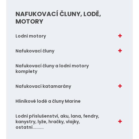
i
NAFUKOVACÍ ČLUNY, LODĚ,
t
MOTORY
p
o
Lodní motory
č
e
Nafukovací čluny
t
Nafukovací čluny a lodní motory
komplety
Nafukovací katamarány
Hliníkové lodě a čluny Marine
Lodní přislušenství, aku, lana, fendry,
kanystry, lyže, hračky, vlajky,
ostatní.........