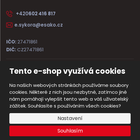
+420
602 416 817
e.sykora@esako.cz
IČO:
27471861
DIČ:
CZ27471861
Tento e-shop využívá cookies
© 2026, ESAKO SÝKORA ARMS s.r.o.
Úvodní strana
Obchodní podmínky
Poradna
Kontakt
Na našich webových stránkách používáme soubory
Mapa stránek
cookies. Některé z nich jsou nezbytné, zatímco jiné
e
nám pomáhají vylepšit tento web a váš uživatelský
Vyrobila
B
zážitek. Souhlasíte s používáním všech cookies?
R
Nastavení
Á
N
Souhlasím
A
.