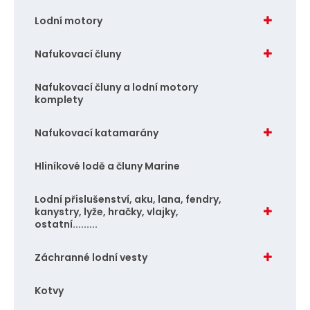
o
Lodní motory
č
e
Nafukovací čluny
t
Nafukovací čluny a lodní motory
komplety
Nafukovací katamarány
Hliníkové lodě a čluny Marine
Lodní přislušenství, aku, lana, fendry,
kanystry, lyže, hračky, vlajky,
ostatní.........
Záchranné lodní vesty
Kotvy