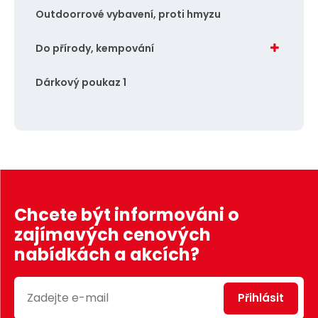
Outdoorrové vybavení, proti hmyzu
Do přírody, kempování
Dárkový poukaz 1
Chcete být informováni o
zajímavých cenových
nabídkách a akcích?
Přihlásit