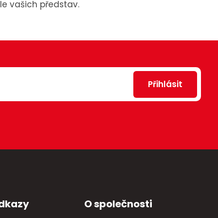
le vašich představ.
Přihlásit
odkazy
O společnosti