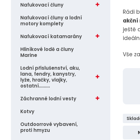
vlajky, ostatní.........
Nafukovací čluny
j
Rádi b
Záchranné lodní vesty
d
Nafukovací čluny a lodní
akční
motory komplety
e
Kotvy
ještě 
Nafukovací katamarány
ideáln
Hliníkové lodě a čluny
Vše za
Marine
Lodní přislušenství, aku,
lana, fendry, kanystry,
lyže, hračky, vlajky,
ostatní.........
Záchranné lodní vesty
Kotvy
Skla
Outdoorrové vybavení,
proti hmyzu
Ř