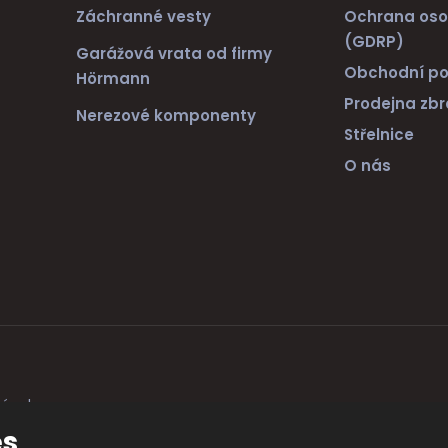
Záchranné vesty
Ochrana oso
(GDRP)
Garážová vrata od firmy
Obchodní p
Hörmann
Prodejna zbr
Nerezové komponenty
Střelnice
O nás
ránek
es