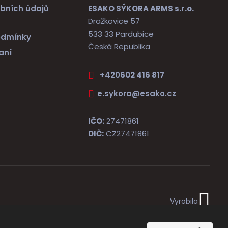
bních údajů
ESAKO SÝKORA ARMS s.r.o.
Dražkovice 57
533 33 Pardubice
odmínky
Česká Republika
aní
+420
602 416 817
e.sykora@esako.cz
IČO:
27471861
DIČ:
CZ27471861
e
Vyrobila
B
R
Á