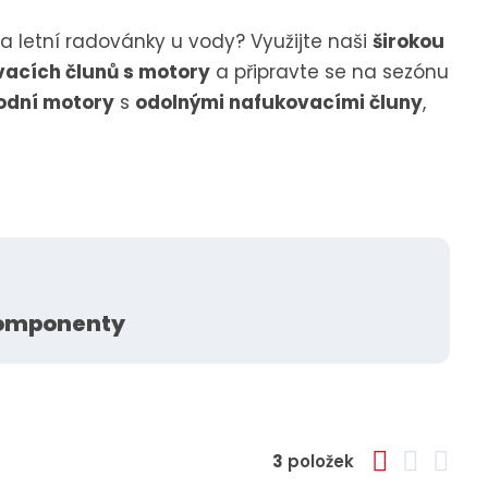
a letní radovánky u vody? Využijte naši
širokou
vacích člunů s motory
a připravte se na sezónu
lodní motory
s
odolnými nafukovacími čluny
,
komponenty
O
T
Ř
3
položek