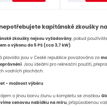
S
S
ě
n
n
n
í
í
i
ž
ž
nepotřebujete kapitánské zkoušky
na
t
i
i
p
t
t
ánské zkoušky nejsou vyžadovány
, pokud používá
o
m
m
em o výkonu do 5 PS (cca 3,7 kW)
.
č
n
n
e
o
o
á plavidla jsou v České republice považována za
ma
t
ž
ž
 oprávnění
. Jsou ideální pro rekreační použití, pře
s
s
ých vodních plochách.
t
t
v
v
et - možnost výběru
í
í
zájem o jinou barvu člunu u kompletu se značkou
Gl
avíme cenovou nabídku na míru
, přizpůsobenou va