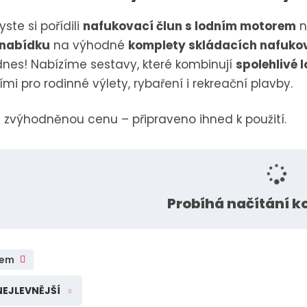
Rik-Fer kované prvky a
polotovary Rikfer
yste si pořídili
nafukovací člun s lodním motorem
n
 nabídku
na výhodné
komplety skládacích nafuko
dnes! Nabízíme sestavy, které kombinují
spolehlivé 
ími pro rodinné výlety, rybaření i rekreační plavby.
 zvýhodněnou cenu – připraveno ihned k použití.
Probíhá načítání 
dem
NEJLEVNĚJŠÍ