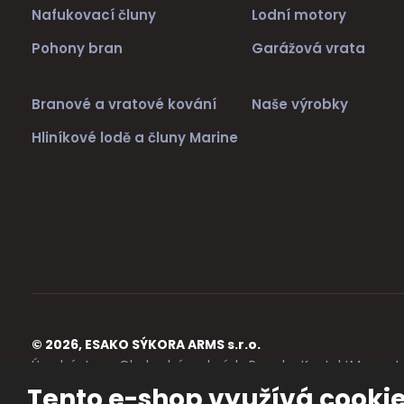
Nafukovací čluny
Lodní motory
Pohony bran
Garážová vrata
Branové a vratové kování
Naše výrobky
Hliníkové lodě a čluny Marine
© 2026, ESAKO SÝKORA ARMS s.r.o.
Úvodní strana
Obchodní podmínky
Poradna
Kontakt
Mapa st
Tento e-shop využívá cooki