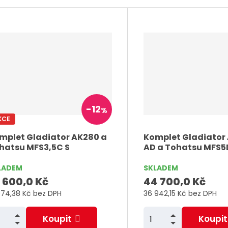
í
í
v
v
t
t
s
s
ž
ž
o
o
n
n
m
m
-
12
%
KCE
t
t
i
i
mplet Gladiator AK280 a
Komplet Gladiator
hatsu MFS3,5C S
AD a Tohatsu MFS5
š
š
ý
ý
LADEM
SKLADEM
v
v
 600,0 Kč
44 700,0 Kč
a
a
074,38 Kč bez DPH
36 942,15 Kč bez DPH
N
N
Z
Koupit
Koupit
m