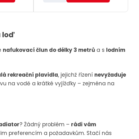
S
p
p
s
ě
n
i
i
n
í
i
ž
s
s
 loď
t
i
p
t
te
nafukovací člun do délky 3 metrů
a s
lodním
o
m
č
n
e
o
lá rekreační plavidla
, jejichž řízení
nevyžaduje
t
ž
pravu na vodě a krátké vyjížďky – zejména na
s
t
v
í
adiator
? Žádný problém –
rádi vám
šim preferencím a požadavkům. Stačí nás