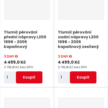
t
t
p
p
o
o
č
č
e
e
Tlumič pérování
Tlumič pérování
t
t
přední nápravy L200
zadní nápravy L200
1996 - 2005
1996 - 2005
kapalinový
kapalinový zesílený
3 DNY
3 DNY
4 499,0 Kč
4 499,0 Kč
3 718,18 Kč bez DPH
3 718,18 Kč bez DPH
Z
Z
Koupit
Koupit
m
m
ě
ě
n
n
i
i