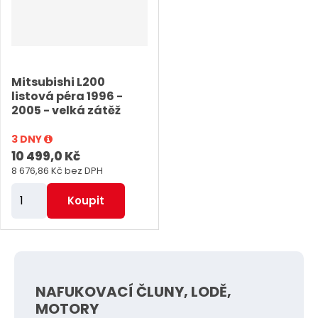
p
p
o
o
č
č
e
e
Mitsubishi L200
t
t
listová péra 1996 -
2005 - velká zátěž
3 DNY
10 499,0 Kč
8 676,86 Kč bez DPH
Z
Koupit
m
ě
n
i
NAFUKOVACÍ ČLUNY, LODĚ,
t
MOTORY
p