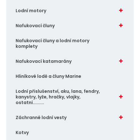
o
Lodní motory
č
e
Nafukovací čluny
t
Nafukovací čluny a lodní motory
komplety
Nafukovací katamarány
Hliníkové lodě a čluny Marine
Lodní přislušenství, aku, lana, fendry,
kanystry, lyže, hračky, vlajky,
ostatní.........
Záchranné lodní vesty
Kotvy