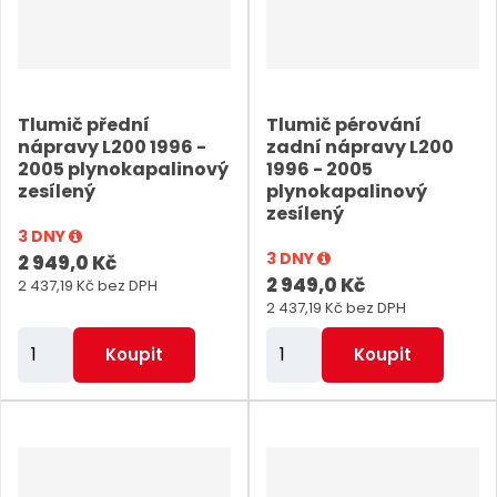
p
p
o
o
č
č
e
e
Tlumič přední
Tlumič pérování
t
t
nápravy L200 1996 -
zadní nápravy L200
2005 plynokapalinový
1996 - 2005
zesílený
plynokapalinový
zesílený
3 DNY
3 DNY
2 949,0 Kč
2 949,0 Kč
2 437,19 Kč bez DPH
2 437,19 Kč bez DPH
Z
Z
Koupit
Koupit
m
m
ě
ě
n
n
i
i