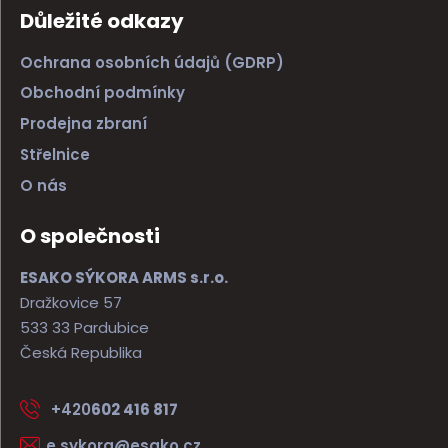
Důležité odkazy
Ochrana osobních údajů (GDRP)
Obchodní podmínky
Prodejna zbraní
Střelnice
O nás
O společnosti
ESAKO SÝKORA ARMS s.r.o.
Dražkovice 57
533 33 Pardubice
Česká Republika
+420
602 416 817
e.sykora@esako.cz