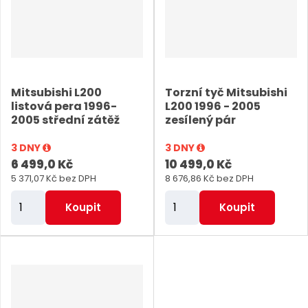
t
t
p
p
o
o
č
č
e
e
Mitsubishi L200
Torzní tyč Mitsubishi
t
t
listová pera 1996-
L200 1996 - 2005
2005 střední zátěž
zesílený pár
3 DNY
3 DNY
6 499,0 Kč
10 499,0 Kč
5 371,07 Kč bez DPH
8 676,86 Kč bez DPH
Z
Z
Koupit
Koupit
m
m
ě
ě
n
n
i
i
t
t