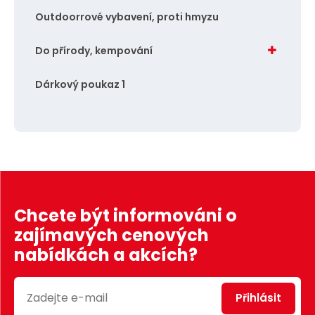
Outdoorrové vybavení, proti hmyzu
Do přírody, kempování
Dárkový poukaz 1
Chcete být informováni o
zajímavých cenových
nabídkách a akcích?
Přihlásit