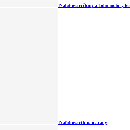
Nafukovací čluny a lodní motory k
Nafukovací katamarány