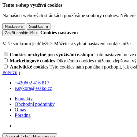
Tento e-shop využívá cookies
Na našich webových stránkách používáme soubory cookies. Některé z n
Nastavení
Souhlasím
Cookies nastavení
Zavřít cookie lištu
Vaše soukromí je důležité. Můžete si vybrat nastavení cookies níže.
Cookies nezbytné pro využívání e-shopu
Toto nastavení nelze 
Marketingové cookies
Díky těmto cookies můžeme zlepšovat výko
Analytické cookies
Tyto cookies nám pomáhají pochopit, jak e-s
Potvrzuji
+420602 416 817
e.sykora@esako.cz
Kontakty
Obchodní podmínky
O nás
Poradna
Zobrazit / skrýt hlavní menu