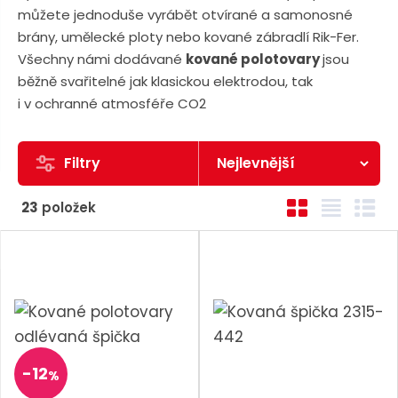
n
a
můžete jednoduše vyrábět otvírané a samonosné
u
j
brány, umělecké ploty nebo kované zábradlí Rik-Fer.
d
Všechny námi dodávané
kované polotovary
jsou
běžně svařitelné jak klasickou elektrodou, tak
e
i v ochranné atmosféře CO2
Filtry
Ř
O
T
Ř
23
položek
a
b
a
á
z
r
b
d
e
á
u
k
n
z
l
o
k
k
v
í
o
o
ý
p
v
v
v
r
-
12
%
ý
ý
ý
o