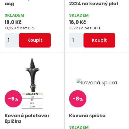
asg
2324 na kovaný plot
SKLADEM
SKLADEM
16,0 Kč
16,0 Kč
13,22 Kč bez DPH
13,22 Kč bez DPH
Z
Z
Koupit
Koupit
m
m
ě
ě
n
n
i
i
t
t
p
p
o
o
-
9
-
8
%
%
č
č
e
e
Kovaná polotovar
Kovaná špička
t
t
špička
SKLADEM