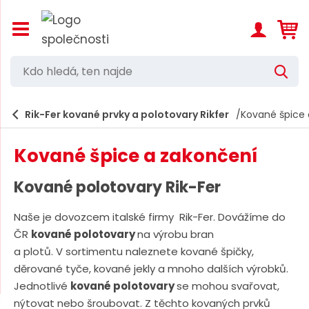
Z
o
b
r
K
V
a
d
y
z
h
i
o
l
e
Rik-Fer kované prvky a polotovary Rikfer
Kované špice 
t
h
d
/
a
l
s
t
Kované špice a zakončení
k
e
r
d
ý
Kované polotovary Rik-Fer
t
á
h
Naše je dovozcem italské firmy Rik-Fer. Dovážíme do
,
l
ČR
kované polotovary
na výrobu bran
a
t
v
a plotů. V sortimentu naleznete kované špičky,
e
n
děrované tyče, kované jekly a mnoho dalších výrobků.
í
n
Jednotlivé
kované polotovary
se mohou svařovat,
m
n
e
nýtovat nebo šroubovat. Z těchto kovaných prvků