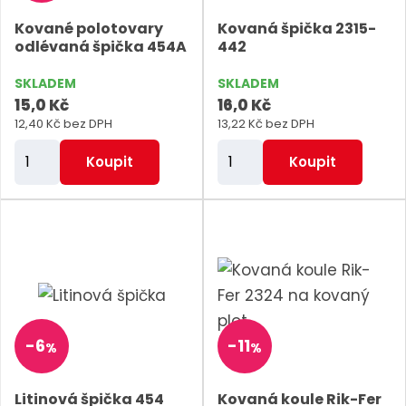
v
v
p
d
Kované polotovary
Kovaná špička 2315-
ý
ý
i
odlévaná špička 454A
442
u
p
p
s
k
SKLADEM
SKLADEM
i
i
t
15,0 Kč
16,0 Kč
s
s
ů
12,40 Kč bez DPH
13,22 Kč bez DPH
Z
Z
Koupit
Koupit
m
m
ě
ě
n
n
i
i
t
t
p
p
o
o
-
6
-
11
%
%
č
č
e
e
Litinová špička 454
Kovaná koule Rik-Fer
t
t