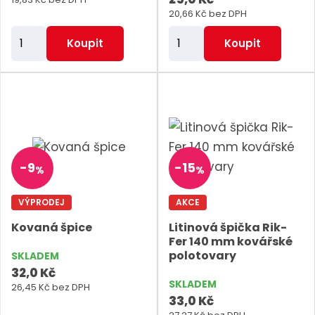
20,66 Kč bez DPH
Z
Z
Koupit
Koupit
m
m
ě
ě
n
n
i
i
t
t
p
p
-
9
-
15
%
%
o
o
č
č
VÝPRODEJ
AKCE
e
e
Kovaná špice
Litinová špička Rik-
t
t
Fer 140 mm kovářské
polotovary
SKLADEM
32,0 Kč
SKLADEM
26,45 Kč bez DPH
33,0 Kč