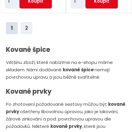
Koupit
Koupit
m
m
ě
ě
n
n
1
2
i
i
t
t
p
p
Kované špice
o
o
Většinu zboží, které nabízíme na e-shopu máme
č
č
skladem. Námi dodávané
kované špice
nemají
e
e
povrchovou upravu a jsou běžně svařitelné.
t
t
Kované prvky
Po zhotovení požadované sestavy můžou být
kované
prvky
ošetřeny libovolnou úpravou, jako je lakování,
žárové zinkování a pod. povrchovou upravou dle
požadavků. Některé
kované prvky
, které jsou