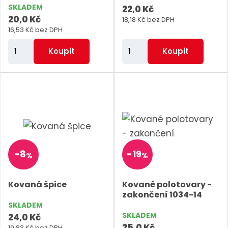
SKLADEM
22,0 Kč
20,0 Kč
18,18 Kč bez DPH
16,53 Kč bez DPH
Z
Z
Koupit
Koupit
m
m
ě
ě
n
n
i
i
t
t
p
p
o
o
-
8
-
19
%
%
č
č
e
e
Kovaná špice
Kované polotovary -
t
t
zakončení 1034-14
SKLADEM
SKLADEM
24,0 Kč
25,0 Kč
19,83 Kč bez DPH