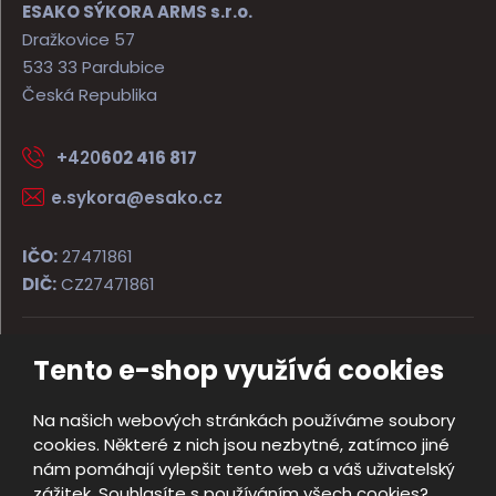
ESAKO SÝKORA ARMS s.r.o.
Dražkovice 57
533 33 Pardubice
Česká Republika
+420
602 416 817
e.sykora@esako.cz
IČO:
27471861
DIČ:
CZ27471861
Tento e-shop využívá cookies
© 2026, ESAKO SÝKORA ARMS s.r.o.
Úvodní strana
Obchodní podmínky
Poradna
Kontakt
Na našich webových stránkách používáme soubory
Mapa stránek
cookies. Některé z nich jsou nezbytné, zatímco jiné
e
nám pomáhají vylepšit tento web a váš uživatelský
Vyrobila
B
zážitek. Souhlasíte s používáním všech cookies?