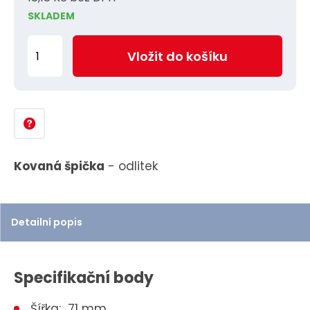
SKLADEM
Z
Vložit do košíku
m
ě
n
i
t
p
Kovaná špička
- odlitek
o
č
e
Detailní popis
t
Specifikační body
Šířka: 71 mm