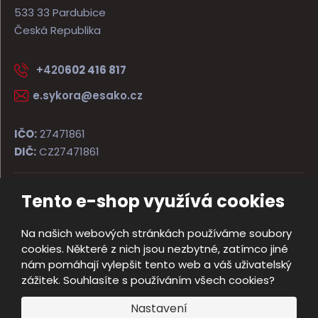
533 33 Pardubice
Česká Republika
+420
602 416 817
e.sykora@esako.cz
IČO:
27471861
DIČ:
CZ27471861
Tento e-shop využívá cookies
© 2026, ESAKO SÝKORA ARMS s.r.o.
Úvodní strana
Obchodní podmínky
Poradna
Kontakt
Na našich webových stránkách používáme soubory
Mapa stránek
cookies. Některé z nich jsou nezbytné, zatímco jiné
e
nám pomáhají vylepšit tento web a váš uživatelský
Vyrobila
B
zážitek. Souhlasíte s používáním všech cookies?
R
Nastavení
Á