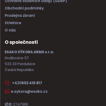
Ochrana osobních údajů (GDRP)
Obchodní podmínky
Prodejna zbraní
Střelnice
O nás
O společnosti
ESAKO SÝKORA ARMS s.r.o.
Dražkovice 57
533 33 Pardubice
Česká Republika
+420
602 416 817
e.sykora@esako.cz
IČO:
27471861