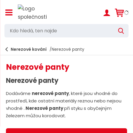
Z
o
b
r
K
V
a
d
y
z
h
i
o
l
e
Nerezové kování
Nerezové panty
t
h
d
/
a
l
s
t
Nerezové panty
k
e
r
d
ý
Nerezové panty
t
á
h
Dodáváme
nerezové panty
, které jsou vhodné do
,
l
prostředí, kde ostatní materiály reznou nebo nejsou
a
t
v
vhodné .
Nerezové panty
při styku s obyčejným
e
n
železem můžou korodovat.
í
n
m
n
e