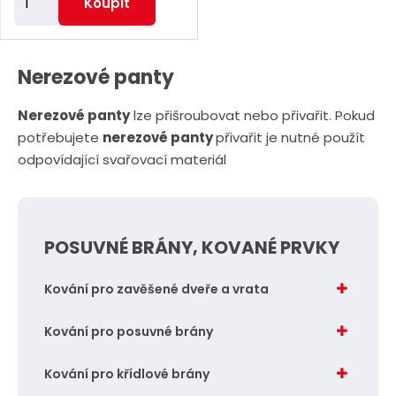
Koupit
m
ě
n
Nerezové panty
i
Nerezové panty
lze přišroubovat nebo přivařit. Pokud
t
potřebujete
nerezové panty
přivařit je nutné použít
p
odpovídající svařovací materiál
o
č
e
t
POSUVNÉ BRÁNY, KOVANÉ PRVKY
Kování pro zavěšené dveře a vrata
Kování pro posuvné brány
Kování pro křídlové brány