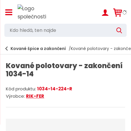
Z
o
b
r
K
V
a
d
y
z
h
i
o
l
e
Kované špice a zakončení
Kované polotovary - zakonče
t
h
d
/
a
l
s
t
Kované polotovary - zakončení
k
e
r
1034-14
d
ý
t
á
h
Kód produktu:
1034-14-224-R
,
l
K
Výrobce:
RIK-FER
a
t
ó
v
d
e
n
d
í
n
m
o
n
e
d