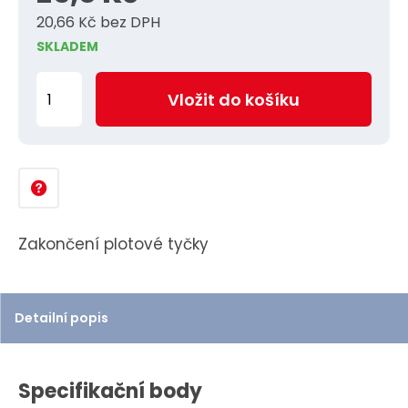
20,66 Kč bez DPH
SKLADEM
Z
Vložit do košíku
m
ě
n
i
t
p
Zakončení plotové tyčky
o
č
e
Detailní popis
t
Specifikační body