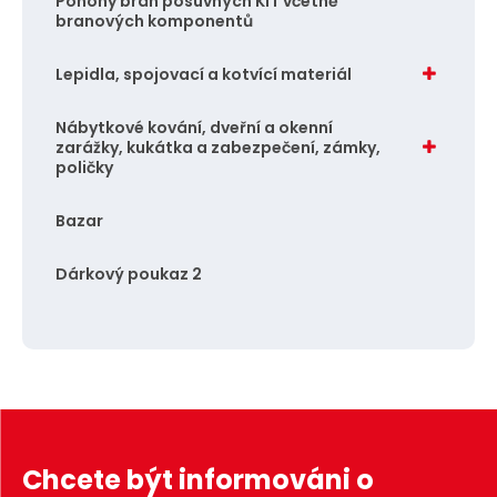
Pohony brán posuvných KIT včetně
branových komponentů
Lepidla, spojovací a kotvící materiál
Nábytkové kování, dveřní a okenní
zarážky, kukátka a zabezpečení, zámky,
poličky
Bazar
Dárkový poukaz 2
Chcete být informováni o