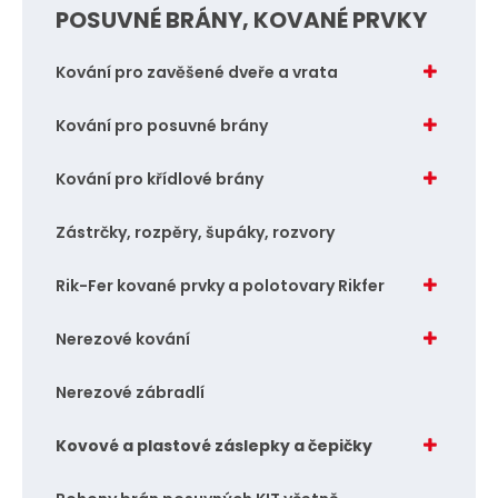
POSUVNÉ BRÁNY, KOVANÉ PRVKY
č
č
e
e
Kování pro zavěšené dveře a vrata
t
t
Kování pro posuvné brány
Kování pro křídlové brány
Zástrčky, rozpěry, šupáky, rozvory
Rik-Fer kované prvky a polotovary Rikfer
Nerezové kování
Nerezové zábradlí
Kovové a plastové záslepky a čepičky