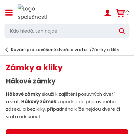
Z
o
b
r
K
V
a
d
y
z
h
i
o
l
e
Kování pro zavěšené dveře a vrata
Zámky a kliky
t
h
d
/
a
l
s
t
Zámky a kliky
k
e
r
d
ý
Hákové zámky
t
á
h
Hákové zámky
slouží k zajištění posuvných dveří
,
l
a vrat.
Hákový zámek
zapadne do připraveného
a
t
v
záseku a bez kliky, případného klíče nejdou dveře či
e
n
vrata odsunout
í
n
m
n
e