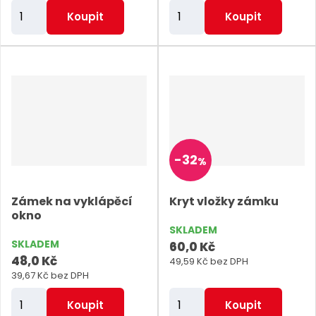
Z
Z
Koupit
Koupit
m
m
ě
ě
n
n
i
i
t
t
p
p
o
o
-
32
%
č
č
e
e
Zámek na vyklápěcí
Kryt vložky zámku
t
t
okno
SKLADEM
SKLADEM
60,0 Kč
48,0 Kč
49,59 Kč bez DPH
39,67 Kč bez DPH
Z
Z
Koupit
Koupit