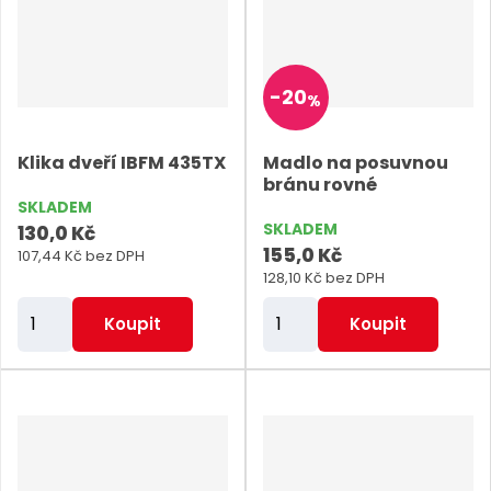
t
p
o
-
20
%
č
e
Klika dveří IBFM 435TX
Madlo na posuvnou
t
bránu rovné
SKLADEM
SKLADEM
130,0 Kč
155,0 Kč
107,44 Kč bez DPH
128,10 Kč bez DPH
Z
Z
Koupit
Koupit
m
m
ě
ě
n
n
i
i
t
t