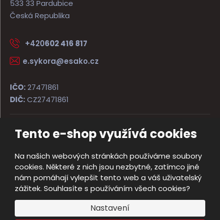
533 33 Pardubice
Česká Republika
+420
602 416 817
e.sykora@esako.cz
IČO:
27471861
DIČ:
CZ27471861
Tento e-shop využívá cookies
© 2026, ESAKO SÝKORA ARMS s.r.o.
Úvodní strana
Obchodní podmínky
Poradna
Kontakt
Na našich webových stránkách používáme soubory
Mapa stránek
cookies. Některé z nich jsou nezbytné, zatímco jiné
e
nám pomáhají vylepšit tento web a váš uživatelský
Vyrobila
B
zážitek. Souhlasíte s používáním všech cookies?
R
Nastavení
Á
N