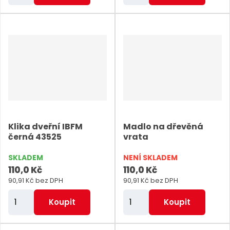
m
m
ě
ě
n
n
i
i
t
t
p
p
o
o
č
č
e
e
Klika dveřní IBFM
Madlo na dřevěná
t
t
černá 43525
vrata
SKLADEM
NENÍ SKLADEM
110,0 Kč
110,0 Kč
90,91 Kč bez DPH
90,91 Kč bez DPH
Z
Z
Koupit
Koupit
m
m
ě
ě