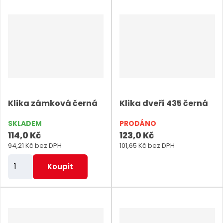
n
n
i
i
t
t
p
p
o
o
č
č
e
e
Klika zámková černá
Klika dveří 435 černá
t
t
SKLADEM
PRODÁNO
114,0 Kč
123,0 Kč
94,21 Kč bez DPH
101,65 Kč bez DPH
Z
Koupit
m
ě
n
i