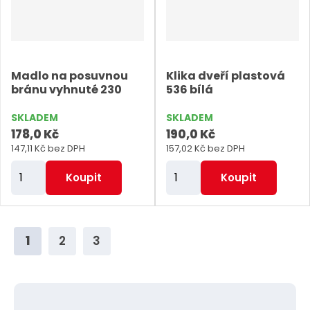
p
p
o
o
č
č
e
e
Madlo na posuvnou
Klika dveří plastová
t
t
bránu vyhnuté 230
536 bílá
SKLADEM
SKLADEM
178,0 Kč
190,0 Kč
147,11 Kč bez DPH
157,02 Kč bez DPH
Z
Z
Koupit
Koupit
m
m
ě
ě
n
n
1
2
3
i
i
t
t
p
p
o
o