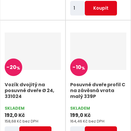
Z
Koupit
m
ě
n
i
t
p
o
-
20
-
10
%
%
č
e
Vozík dvojitý na
Posuvné dveře profil C
t
posuvné dveře Ø 24,
na závěsná vrata
331024
malý 339P
SKLADEM
SKLADEM
192,0 Kč
199,0 Kč
158,68 Kč bez DPH
164,46 Kč bez DPH
Z
Z