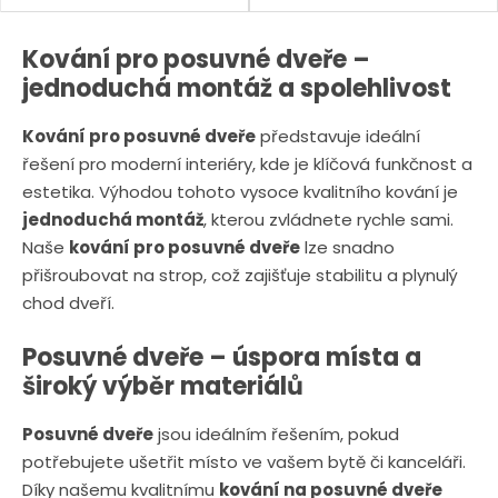
ě
ě
n
n
Kování pro posuvné dveře –
i
i
jednoduchá montáž a spolehlivost
t
t
Kování pro posuvné dveře
představuje ideální
p
p
řešení pro moderní interiéry, kde je klíčová funkčnost a
o
o
estetika. Výhodou tohoto vysoce kvalitního kování je
č
č
jednoduchá montáž
, kterou zvládnete rychle sami.
e
e
Naše
kování pro posuvné dveře
lze snadno
t
t
přišroubovat na strop, což zajišťuje stabilitu a plynulý
chod dveří.
Posuvné dveře – úspora místa a
široký výběr materiálů
Posuvné dveře
jsou ideálním řešením, pokud
potřebujete ušetřit místo ve vašem bytě či kanceláři.
Díky našemu kvalitnímu
kování na posuvné dveře