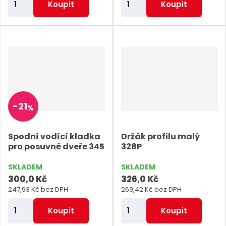
Koupit
Koupit
m
m
ě
ě
n
n
i
i
t
t
p
p
o
o
-
21
%
č
č
e
e
Spodní vodící kladka
Držák profilu malý
t
t
pro posuvné dveře 345
328P
SKLADEM
SKLADEM
300,0 Kč
326,0 Kč
247,93 Kč bez DPH
269,42 Kč bez DPH
Z
Z
Koupit
Koupit
m
m