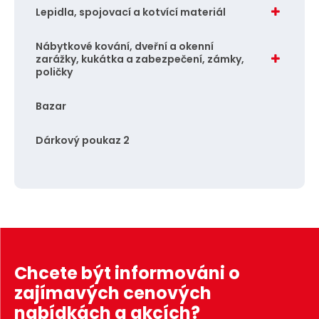
Lepidla, spojovací a kotvící materiál
Nábytkové kování, dveřní a okenní
zarážky, kukátka a zabezpečení, zámky,
poličky
Bazar
Dárkový poukaz 2
Chcete být informováni o
zajímavých cenových
nabídkách a akcích?