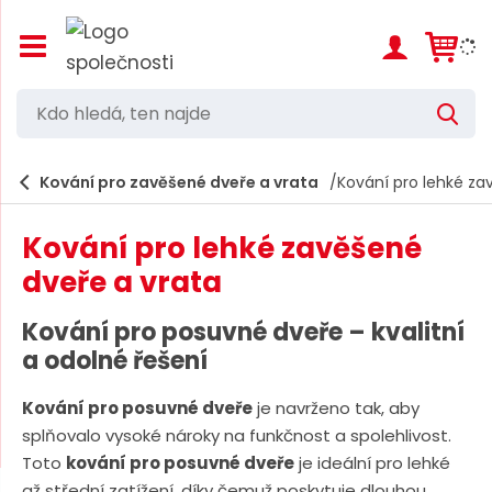
Z
o
b
r
K
V
a
d
y
z
h
i
o
l
e
Kování pro zavěšené dveře a vrata
Kování pro lehké za
t
h
d
/
a
l
s
t
Kování pro lehké zavěšené
k
e
r
dveře a vrata
d
ý
t
á
Kování pro posuvné dveře – kvalitní
h
,
l
a odolné řešení
a
t
v
Kování pro posuvné dveře
je navrženo tak, aby
e
n
splňovalo vysoké nároky na funkčnost a spolehlivost.
í
n
m
Toto
kování pro posuvné dveře
je ideální pro lehké
n
e
až střední zatížení, díky čemuž poskytuje dlouhou