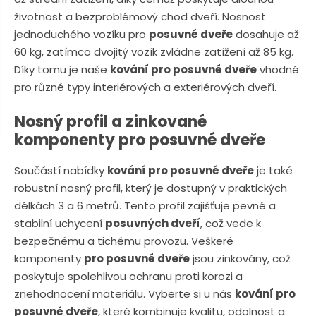
n
a
životnost a bezproblémový chod dveří. Nosnost
u
j
jednoduchého vozíku pro
posuvné dveře
dosahuje až
d
60 kg, zatímco dvojitý vozík zvládne zatížení až 85 kg.
e
Díky tomu je naše
kování pro posuvné dveře
vhodné
pro různé typy interiérových a exteriérových dveří.
Nosný profil a zinkované
komponenty pro posuvné dveře
Součástí nabídky
kování pro posuvné dveře
je také
robustní nosný profil, který je dostupný v praktických
délkách 3 a 6 metrů. Tento profil zajišťuje pevné a
stabilní uchycení
posuvných dveří
, což vede k
bezpečnému a tichému provozu. Veškeré
komponenty
pro posuvné dveře
jsou zinkovány, což
poskytuje spolehlivou ochranu proti korozi a
znehodnocení materiálu. Vyberte si u nás
kování pro
posuvné dveře
, které kombinuje kvalitu, odolnost a