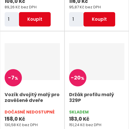
108,0 Kč
116,0 Kč
89,26 Kč bez DPH
95,87 Kč bez DPH
Z
Z
Koupit
Koupit
m
m
ě
ě
n
n
i
i
t
t
p
p
o
o
-
7
-
20
%
%
č
č
e
e
Vozík dvojitý malý pro
Držák profilu malý
t
t
zavěšené dveře
329P
DOČASNĚ NEDOSTUPNÉ
SKLADEM
158,0 Kč
183,0 Kč
130,58 Kč bez DPH
151,24 Kč bez DPH