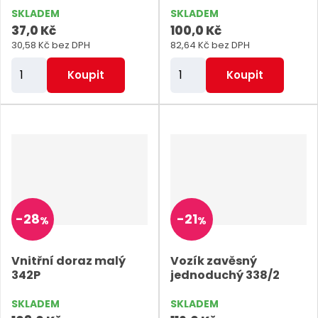
k
SKLADEM
SKLADEM
i
i
t
37,0 Kč
100,0 Kč
s
s
ů
30,58 Kč bez DPH
82,64 Kč bez DPH
Z
Z
Koupit
Koupit
m
m
ě
ě
n
n
i
i
t
t
p
p
o
o
-
28
-
21
%
%
č
č
e
e
Vnitřní doraz malý
Vozík zavěsný
t
t
342P
jednoduchý 338/2
SKLADEM
SKLADEM