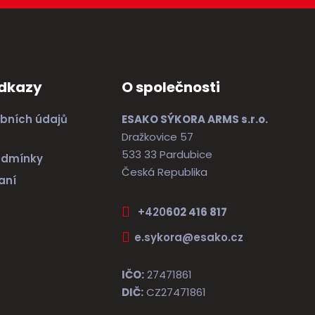
odkazy
O společnosti
bních údajů
ESAKO SÝKORA ARMS s.r.o.
Dražkovice 57
533 33 Pardubice
odmínky
Česká Republika
aní
+420
602 416 817
e.sykora@esako.cz
IČO:
27471861
DIČ:
CZ27471861