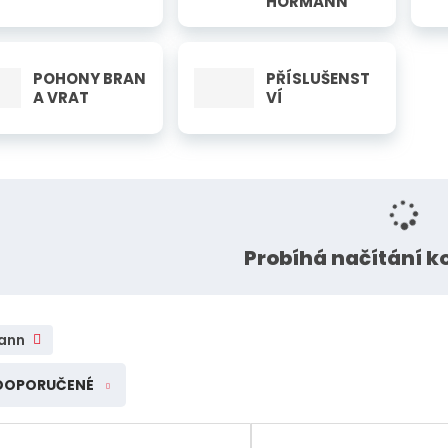
HÖRMANN
Rik-Fer kované prvky a
polotovary Rikfer
POHONY BRAN
PŘÍSLUŠENST
A VRAT
VÍ
Probíhá načítání 
ann
DOPORUČENÉ
í
í