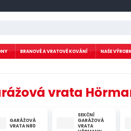
ONY
BRANOVÉ A VRATOVÉ KOVÁNÍ
NAŠE VÝROB
Kování pro křídlové
 N80
Nere
brány
 vrata
Kování pro posuvné
Kovo
brány
rážová vrata Hörm
akční
Kování pro zavěšené
Osta
dveře a vrata
Kovové a plastové
záslepky a čepičky
SEKČNÍ
rat
Nerezové kování
GARÁŽOVÁ
GARÁŽOVÁ
VRATA N80
VRATA
Nerezové zábradlí