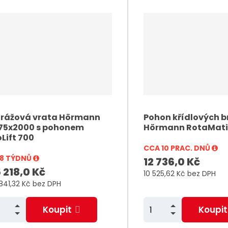
v
v
t
t
s
s
ž
ž
o
o
n
n
m
m
t
t
rážová vrata Hörmann
Pohon křídlových b
i
i
75x2000 s pohonem
Hörmann RotaMatic
oLift 700
š
š
CCA 10 PRAC. DNŮ
ý
ý
- 8 TÝDNŮ
12 736,0 Kč
v
v
 218,0 Kč
10 525,62 Kč bez DPH
a
a
841,32 Kč bez DPH
N
N
Z
Koupit
Koupit
m
S
S