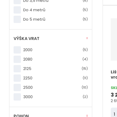
Do 3,5 metrů
(6)
ě
n
Do 4 metrů
(5)
i
Do 5 metrů
(5)
t
p
VÝŠKA VRAT
o
č
2000
(5)
e
2080
(4)
t
2125
(15)
Li
vr
2250
(11)
2500
(10)
SK
3 
3000
(2)
2 6
Z
POHON