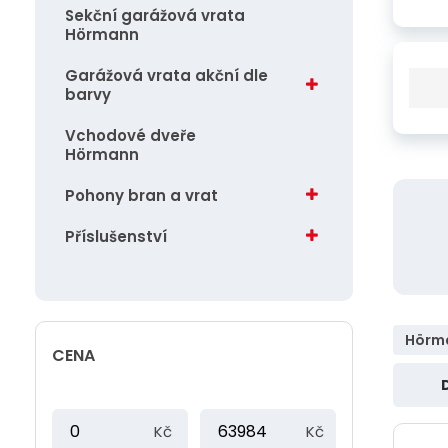
vlajky, ostatní.........
Sekční garážová vrata
j
Hörmann
Záchranné lodní vesty
d
Garážová vrata akční dle
e
Kotvy
barvy
Vchodové dveře
Hörmann
Pohony bran a vrat
Příslušenství
Hörm
CENA
Ř
M
M
a
Kč
Kč