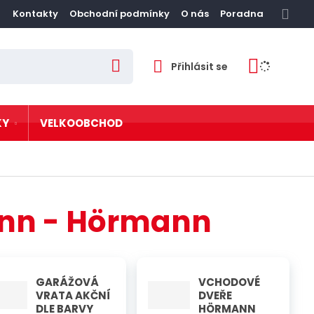
Kontakty
Obchodní podmínky
O nás
Poradna
Přihlásit se
V
y
h
l
e
d
KY
VELKOOBCHOD
a
t
zové zábradlí
vé postele
ann - Hörmann
tní
GARÁŽOVÁ
VCHODOVÉ
VRATA AKČNÍ
DVEŘE
DLE BARVY
HÖRMANN