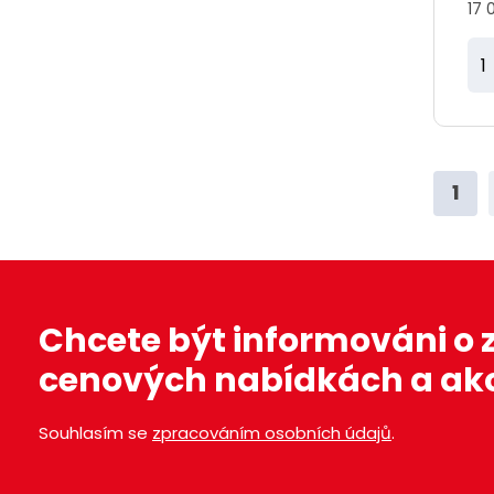
17 
Z
m
ě
n
i
1
t
p
o
č
Chcete být informováni o
e
t
cenových nabídkách a ak
Souhlasím se
zpracováním osobních údajů
.