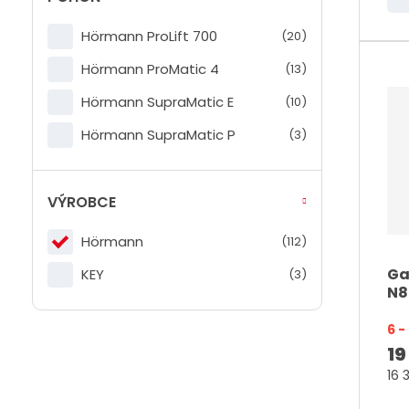
m
ě
Hörmann ProLift 700
(20)
n
Hörmann ProMatic 4
(13)
i
Hörmann SupraMatic E
(10)
t
p
Hörmann SupraMatic P
(3)
o
č
VÝROBCE
e
t
Hörmann
(112)
Ga
KEY
(3)
N8
6 
19
16 