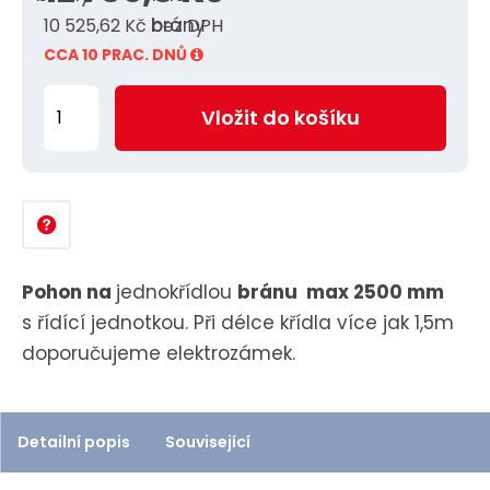
10 525,62 Kč bez DPH
CCA 10 PRAC. DNŮ
Z
Vložit do košíku
m
ě
n
i
t
p
Pohon na
jednokřídlou
bránu max 2500 mm
o
s řídící jednotkou. Při délce křídla více jak 1,5m
č
doporučujeme elektrozámek.
e
t
Detailní popis
Související