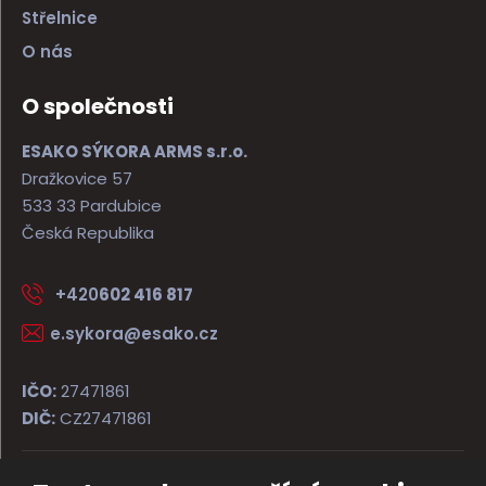
Střelnice
O nás
O společnosti
ESAKO SÝKORA ARMS s.r.o.
Dražkovice 57
533 33 Pardubice
Česká Republika
+420
602 416 817
e.sykora@esako.cz
IČO:
27471861
DIČ:
CZ27471861