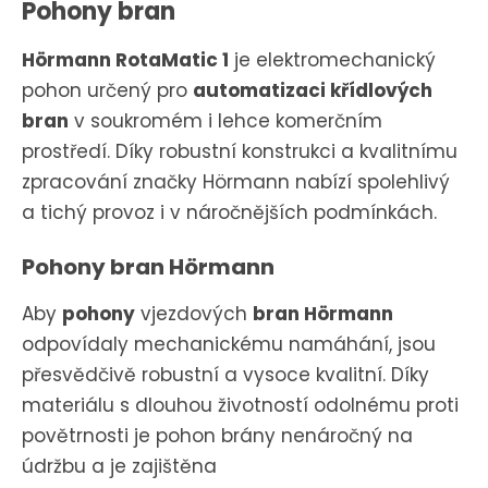
Pohony bran
Hörmann RotaMatic 1
je elektromechanický
pohon určený pro
automatizaci křídlových
bran
v soukromém i lehce komerčním
prostředí. Díky robustní konstrukci a kvalitnímu
zpracování značky Hörmann nabízí spolehlivý
a tichý provoz i v náročnějších podmínkách.
Pohony bran Hörmann
Aby
pohony
vjezdových
bran Hörmann
odpovídaly mechanickému namáhání, jsou
přesvědčivě robustní a vysoce kvalitní. Díky
materiálu s dlouhou životností odolnému proti
povětrnosti je pohon brány nenáročný na
údržbu a je zajištěna