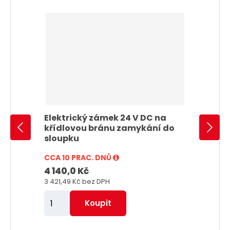
Elektrický zámek 24 V DC na
křídlovou bránu zamykání do
sloupku
CCA 10 PRAC. DNŮ
4 140,0 Kč
3 421,49 Kč
bez DPH
Z
Koupit
m
ě