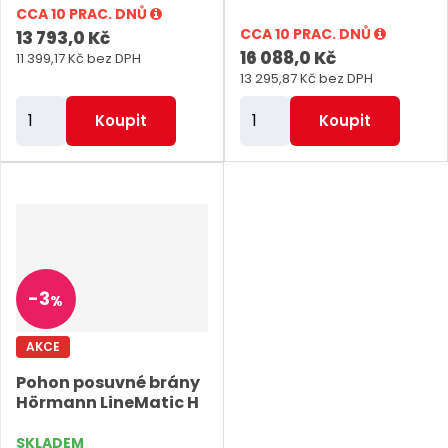
CCA 10 PRAC. DNŮ
CCA 10 PRAC. DNŮ
13 793,0 Kč
16 088,0 Kč
11 399,17 Kč bez DPH
13 295,87 Kč bez DPH
Z
Z
Koupit
Koupit
m
m
ě
ě
n
n
i
i
t
t
p
p
-
3
%
o
o
č
č
AKCE
e
e
Pohon posuvné brány
t
t
Hörmann LineMatic H
SKLADEM