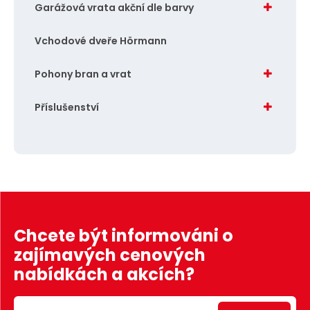
Garážová vrata akční dle barvy
Vchodové dveře Hörmann
Pohony bran a vrat
Příslušenství
Chcete být informováni o
zajímavých cenových
nabídkách a akcích?