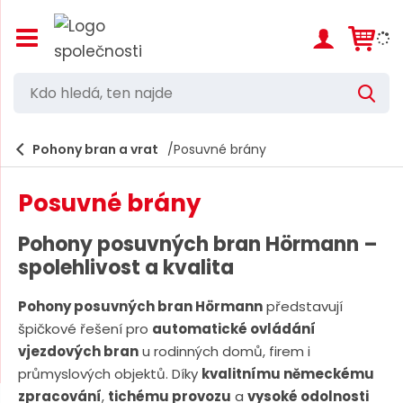
Z
o
b
r
K
V
a
d
y
z
h
i
o
l
e
Pohony bran a vrat
Posuvné brány
t
h
d
/
a
l
s
t
Posuvné brány
k
e
r
d
ý
Pohony posuvných bran Hörmann –
t
á
spolehlivost a kvalita
h
,
l
a
Pohony posuvných bran Hörmann
představují
t
v
špičkové řešení pro
automatické ovládání
e
n
vjezdových bran
u rodinných domů, firem i
í
n
průmyslových objektů. Díky
kvalitnímu německému
m
n
e
zpracování
,
tichému provozu
a
vysoké odolnosti