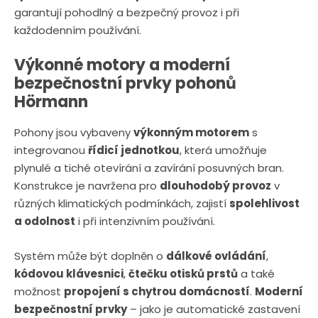
n
a
garantují pohodlný a bezpečný provoz i při
u
j
každodenním používání.
d
Výkonné motory a moderní
e
bezpečnostní prvky pohonů
Hörmann
Pohony jsou vybaveny
výkonným motorem
s
integrovanou
řídicí jednotkou
, která umožňuje
plynulé a tiché otevírání a zavírání posuvných bran.
Konstrukce je navržena pro
dlouhodobý provoz
v
různých klimatických podmínkách, zajistí
spolehlivost
a odolnost
i při intenzivním používání.
Systém může být doplněn o
dálkové ovládání
,
kódovou klávesnici
,
čtečku otisků prstů
a také
možnost
propojení s chytrou domácností
.
Moderní
bezpečnostní prvky
– jako je automatické zastavení