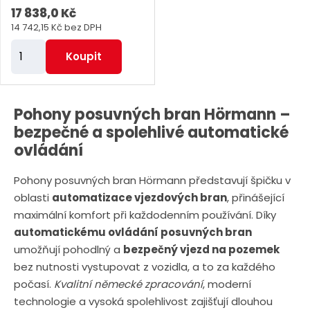
17 838,0 Kč
14 742,15 Kč bez DPH
Z
Koupit
m
ě
n
Pohony posuvných bran Hörmann –
i
bezpečné a spolehlivé automatické
t
ovládání
p
Pohony posuvných bran Hörmann představují špičku v
o
oblasti
automatizace vjezdových bran
, přinášející
č
maximální komfort při každodenním používání. Díky
e
automatickému ovládání posuvných bran
t
umožňují pohodlný a
bezpečný vjezd na pozemek
bez nutnosti vystupovat z vozidla, a to za každého
počasí.
Kvalitní německé zpracování
, moderní
technologie a vysoká spolehlivost zajišťují dlouhou