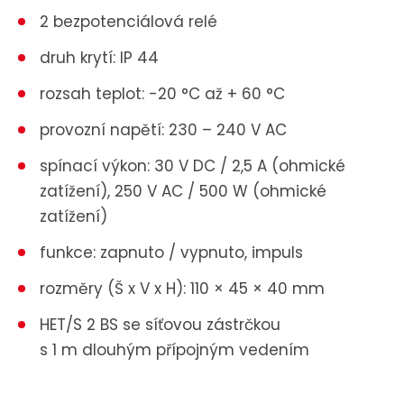
2 bezpotenciálová relé
druh krytí: IP 44
rozsah teplot: -20 °C až + 60 °C
provozní napětí: 230 – 240 V AC
spínací výkon: 30 V DC / 2,5 A (ohmické
zatížení), 250 V AC / 500 W (ohmické
zatížení)
funkce: zapnuto / vypnuto, impuls
rozměry (Š x V x H): 110 × 45 × 40 mm
HET/S 2 BS se síťovou zástrčkou
s 1 m dlouhým přípojným vedením