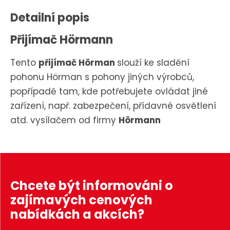
Detailní popis
Přijímač Hörmann
Tento
přijímač Hörman
slouží ke sladění
pohonu Hörman s pohony jiných výrobců,
popřípadě tam, kde potřebujete ovládat jiné
zařízení, např. zabezpečení, přídavné osvětlení
atd. vysílačem od firmy
Hörmann
Chcete být informováni o
zajímavých cenových
nabídkách a akcích?