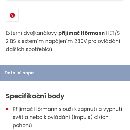
n
i
t
p
Externí dvojkanálový
přijímač Hörmann
HET/S
o
2 BS s externím napájením 230V pro ovládání
č
dalších spotřebičů
e
t
Detailní popis
Specifikační body
Přijímač Hörmann slouží k zapnutí a vypnutí
světla nebo k ovládání (impuls) cizích
pohonů