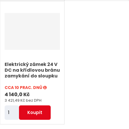
ě
ě
n
n
i
i
t
t
p
p
o
o
č
č
e
e
Elektrický zámek 24 V
t
t
DC na křídlovou bránu
zamykání do sloupku
CCA 10 PRAC. DNŮ
4 140,0 Kč
3 421,49 Kč bez DPH
Z
Koupit
m
ě