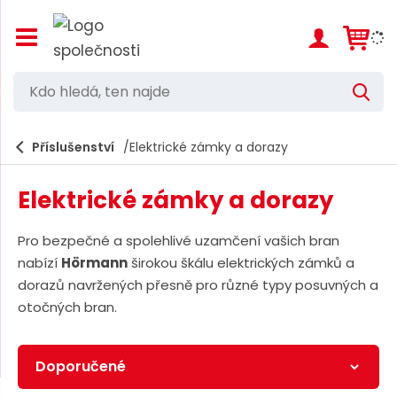
Z
o
b
r
K
V
a
d
y
z
h
i
o
l
e
Příslušenství
Elektrické zámky a dorazy
t
h
d
/
a
l
s
t
Elektrické zámky a dorazy
k
e
r
d
ý
Pro bezpečné a spolehlivé uzamčení vašich bran
t
á
nabízí
Hörmann
širokou škálu elektrických zámků a
h
,
l
dorazů navržených přesně pro různé typy posuvných a
a
t
otočných bran.
v
e
n
í
n
m
n
e