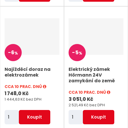
ě
ě
n
n
i
i
t
t
p
p
o
o
-
6
-
5
%
%
č
č
e
e
Najížděcí doraz na
Elektrický zámek
t
t
elektrozámek
Hörmann 24V
zamykání do země
CCA 10 PRAC. DNŮ
CCA 10 PRAC. DNŮ
1 748,0 Kč
3 051,0 Kč
1 444,63 Kč bez DPH
2 521,49 Kč bez DPH
Z
Z
Koupit
Koupit
m
m