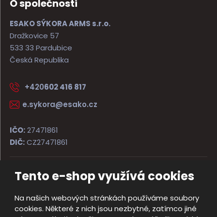
O společnosti
ESAKO SÝKORA ARMS s.r.o.
Dražkovice 57
533 33 Pardubice
Česká Republika
+420
602 416 817
e.sykora@esako.cz
IČO:
27471861
DIČ:
CZ27471861
Tento e-shop využívá cookies
© 2026, ESAKO SÝKORA ARMS s.r.o.
Úvodní strana
Obchodní podmínky
Poradna
Kontakt
Na našich webových stránkách používáme soubory
Mapa stránek
cookies. Některé z nich jsou nezbytné, zatímco jiné
e