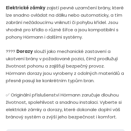
n
Elektrické zámky
zajistí pevné uzamčení brány, které
i
lze snadno ovládat na dálku nebo automaticky, a tím
t
zabrání nežádoucímu vniknutí či pohybu křídel. Jsou
p
vhodné pro křídla o různé šířce a jsou kompatibilní s
pohony Hörmann i dalšími systémy.
o
č
????
Dorazy
slouží jako mechanické zastavení a
e
ukotvení brány v požadované pozici, čímž prodlužují
t
životnost pohonu a zajišťují bezpečný provoz.
Hörmann dorazy jsou vyrobeny z odolných materiálů a
přesně pasují ke konkrétním typům bran.
✅ Originální příslušenství Hörmann zaručuje dlouhou
životnost, spolehlivost a snadnou instalaci. Vyberte si
elektrické zámky a dorazy, které dokonale doplní váš
bránový systém a zvýší jeho bezpečnost i komfort.