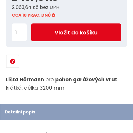
2 063,64 Kč bez DPH
CCA 10 PRAC. DNŮ
Z
Vložit do košíku
m
ě
n
i
t
p
Lišta Hörmann
pro
pohon garážových vrat
o
krátká, délka 3200 mm
č
e
t
Detailní popis