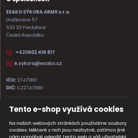
ESAKO SÝKORA ARMS s.r.o.
Dražkovice 57
533 33 Pardubice
Česká Republika
+420
602 416 817
e.sykora@esako.cz
IČO:
27471861
DIČ:
CZ27471861
Tento e-shop využívá cookies
© 2026, ESAKO SÝKORA ARMS s.r.o.
Úvodní strana
Obchodní podmínky
Poradna
Kontakt
Na našich webových stránkách používáme soubory
Mapa stránek
cookies. Některé z nich jsou nezbytné, zatímco jiné
e
nám pomáhají vylepšit tento web a váš uživatelský