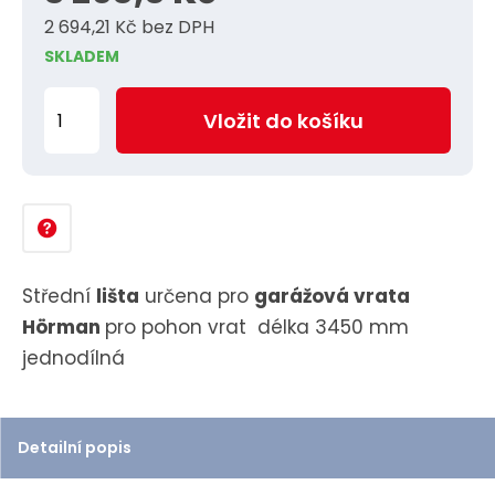
2 694,21 Kč bez DPH
SKLADEM
Z
Vložit do košíku
m
ě
n
i
t
p
Střední
lišta
určena pro
garážová vrata
o
Hörman
pro pohon vrat délka 3450 mm
č
jednodílná
e
t
Detailní popis