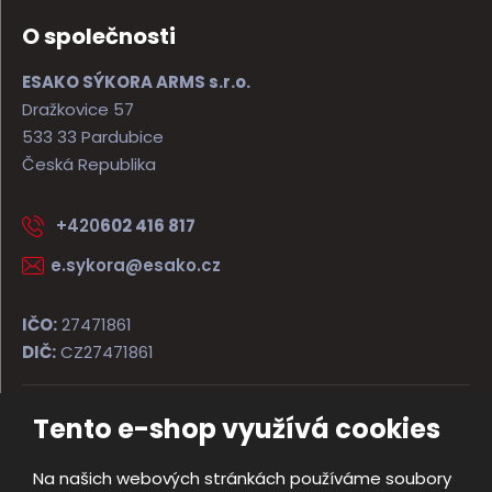
O společnosti
ESAKO SÝKORA ARMS s.r.o.
Dražkovice 57
533 33 Pardubice
Česká Republika
+420
602 416 817
e.sykora@esako.cz
IČO:
27471861
DIČ:
CZ27471861
Tento e-shop využívá cookies
© 2026, ESAKO SÝKORA ARMS s.r.o.
Úvodní strana
Obchodní podmínky
Poradna
Kontakt
Na našich webových stránkách používáme soubory
Mapa stránek