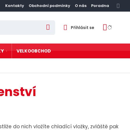
Kontakty
Obchodní podmínky
O nás
Poradna
Přihlásit se
V
y
h
l
e
d
KY
VELKOOBCHOD
a
t
zové zábradlí
vé postele
enství
tní
stliže do nich vložíte chladící vložky, zvláště pak