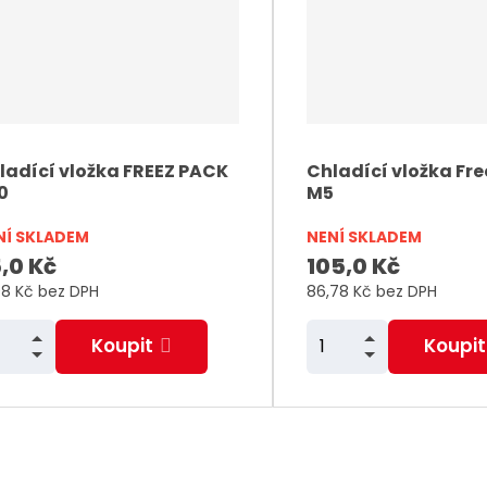
ž
ž
o
o
n
n
m
m
t
t
i
i
ladící vložka FREEZ PACK
Chladící vložka Fr
0
M5
š
š
ý
ý
NÍ SKLADEM
NENÍ SKLADEM
v
v
,0 Kč
105,0 Kč
a
a
98 Kč bez DPH
86,78 Kč bez DPH
N
N
Z
Koupit
Koupit
m
S
S
ě
n
n
n
í
í
i
ž
ž
t