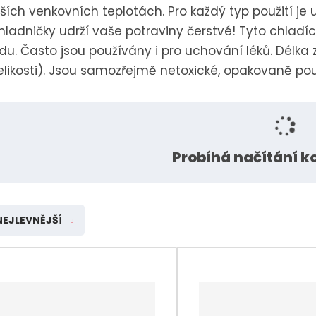
šších venkovních teplotách. Pro každý typ použití je 
Rik-Fer kované prvky a
polotovary Rikfer
ladničky udrží vaše potraviny čerstvé! Tyto chladíc
du. Často jsou používány i pro uchování léků. Délka 
elikosti). Jsou samozřejmě netoxické, opakovaně p
Probíhá načítání 
NEJLEVNĚJŠÍ
í
í
v
v
t
t
s
s