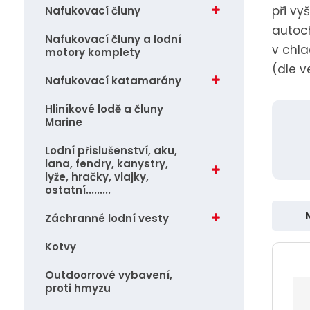
vlajky, ostatní.........
při vy
Nafukovací čluny
j
autoch
Záchranné lodní vesty
d
Nafukovací čluny a lodní
v chla
motory komplety
e
Kotvy
(dle v
Nafukovací katamarány
Hliníkové lodě a čluny
Marine
Lodní přislušenství, aku,
lana, fendry, kanystry,
lyže, hračky, vlajky,
ostatní.........
Záchranné lodní vesty
Ř
a
Kotvy
z
Outdoorrové vybavení,
e
proti hmyzu
n