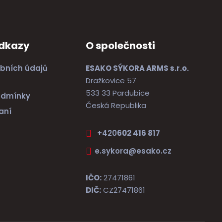
odkazy
O společnosti
bních údajů
ESAKO SÝKORA ARMS s.r.o.
Dražkovice 57
533 33 Pardubice
odmínky
Česká Republika
aní
+420
602 416 817
e.sykora@esako.cz
IČO:
27471861
DIČ:
CZ27471861