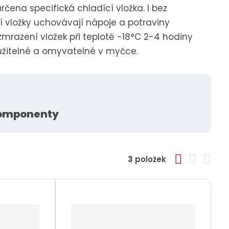
určena specifická chladící vložka. I bez
í vložky uchovávají nápoje a potraviny
zmrazení vložek při teplotě -18°C 2-4 hodiny
oužitelné a omyvatelné v myčce.
komponenty
O
T
Ř
3
položek
í
b
a
á
v
r
b
d
t
s
á
u
k