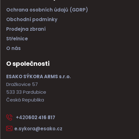
Ochrana osobních údajů (GDRP)
Obchodní podmínky
Prodejna zbraní
Střelnice
O nás
O společnosti
ESAKO SÝKORA ARMS s.r.o.
Dražkovice 57
533 33 Pardubice
Česká Republika
+420
602 416 817
e.sykora@esako.cz