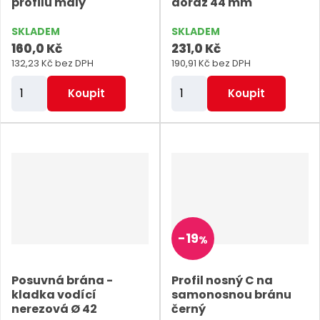
profilu malý
doraz 44 mm
u
p
p
s
k
SKLADEM
SKLADEM
i
i
t
160,0 Kč
231,0 Kč
s
s
ů
132,23 Kč bez DPH
190,91 Kč bez DPH
Z
Z
Koupit
Koupit
m
m
ě
ě
n
n
i
i
t
t
p
p
o
o
-
19
%
č
č
e
e
Posuvná brána -
Profil nosný C na
t
t
kladka vodící
samonosnou bránu
nerezová Ø 42
černý