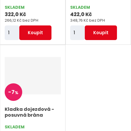
SKLADEM
SKLADEM
322,0 Kč
422,0 Kč
266,12 Kč bez DPH
348,76 Kč bez DPH
Z
Z
Koupit
Koupit
m
m
ě
ě
n
n
i
i
t
t
p
p
o
o
-
7
%
č
č
e
e
Kladka dojezdová -
t
t
posuvná brána
SKLADEM