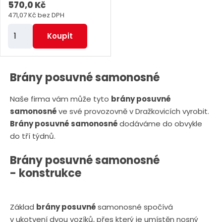
570,0 Kč
471,07 Kč bez DPH
Z
Koupit
m
ě
n
Brány posuvné samonosné
i
Naše firma vám může tyto
brány posuvné
t
samonosné
ve své provozovně v Dražkovicích vyrobit.
p
Brány posuvné samonosné
dodáváme do obvykle
o
do tří týdnů.
č
e
Brány posuvné samonosné
t
- konstrukce
Základ
brány posuvné
samonosné spočívá
v ukotvení dvou vozíků, přes který je umístěn nosný