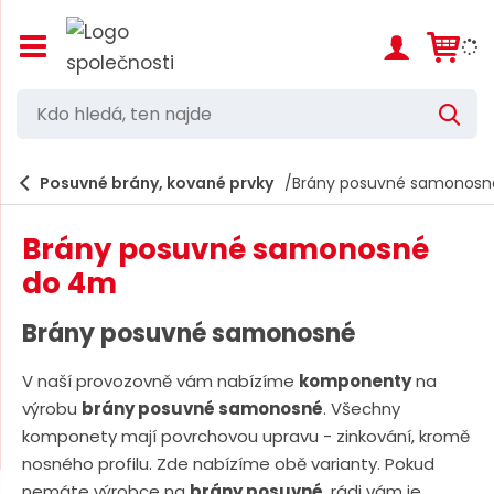
Z
o
b
r
K
V
a
d
y
z
h
i
o
l
e
Posuvné brány, kované prvky
Brány posuvné samonosn
t
h
d
/
a
l
s
t
Brány posuvné samonosné
k
e
r
do 4m
d
ý
t
á
Brány posuvné samonosné
h
,
l
a
V naší provozovně vám nabízíme
komponenty
na
t
v
výrobu
brány posuvné samonosné
. Všechny
e
n
komponety mají povrchovou upravu - zinkování, kromě
í
n
m
nosného profilu. Zde nabízíme obě varianty. Pokud
n
e
nemáte výrobce na
brány posuvné
, rádi vám je