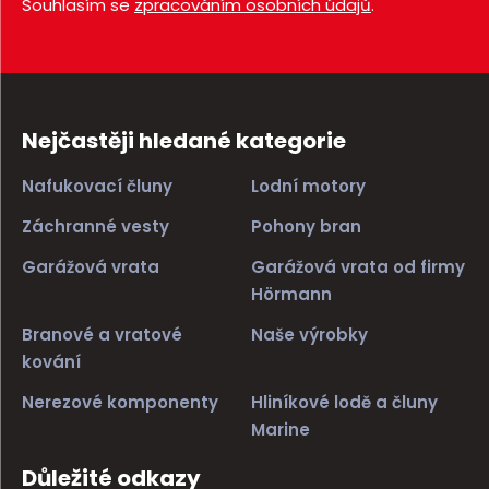
Souhlasím se
zpracováním osobních údajů
.
Nejčastěji hledané kategorie
Nafukovací čluny
Lodní motory
Záchranné vesty
Pohony bran
Garážová vrata
Garážová vrata od firmy
Hörmann
Branové a vratové
Naše výrobky
kování
Nerezové komponenty
Hliníkové lodě a čluny
Marine
Důležité odkazy