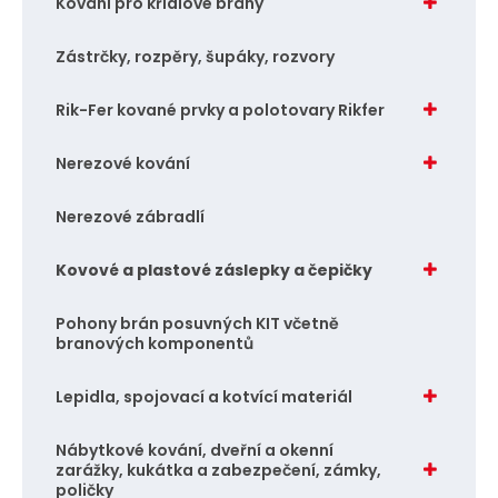
Kování pro křídlové brány
Zástrčky, rozpěry, šupáky, rozvory
Rik-Fer kované prvky a polotovary Rikfer
Nerezové kování
Nerezové zábradlí
Kovové a plastové záslepky a čepičky
Pohony brán posuvných KIT včetně
branových komponentů
Lepidla, spojovací a kotvící materiál
Nábytkové kování, dveřní a okenní
zarážky, kukátka a zabezpečení, zámky,
poličky