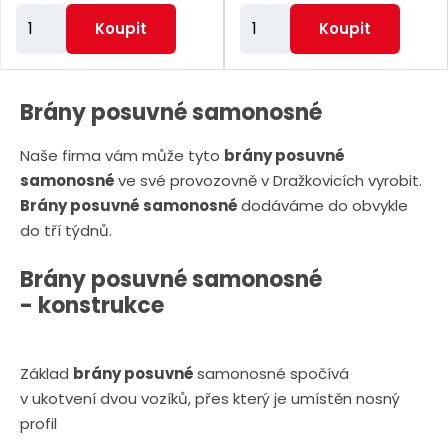
Z
Z
Koupit
Koupit
m
m
ě
ě
n
n
Brány posuvné samonosné
i
i
Naše firma vám může tyto
brány posuvné
t
t
samonosné
ve své provozovně v Dražkovicích vyrobit.
p
p
Brány posuvné samonosné
dodáváme do obvykle
o
o
do tří týdnů.
č
č
e
e
Brány posuvné samonosné
t
t
- konstrukce
Základ
brány posuvné
samonosné spočívá
v ukotvení dvou vozíků, přes který je umístěn nosný
profil