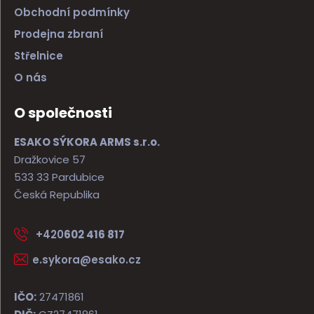
Obchodní podmínky
Prodejna zbraní
Střelnice
O nás
O společnosti
ESAKO SÝKORA ARMS s.r.o.
Dražkovice 57
533 33 Pardubice
Česká Republika
+420
602 416 817
e.sykora@esako.cz
IČO:
27471861