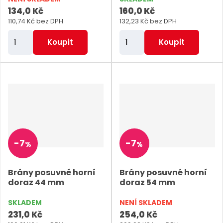
i
i
t
134,0 Kč
160,0 Kč
s
s
ů
110,74 Kč bez DPH
132,23 Kč bez DPH
Z
Z
Koupit
Koupit
m
m
ě
ě
n
n
i
i
t
t
p
p
o
o
-
7
-
7
%
%
č
č
e
e
Brány posuvné horní
Brány posuvné horní
t
t
doraz 44 mm
doraz 54 mm
SKLADEM
NENÍ SKLADEM
231,0 Kč
254,0 Kč