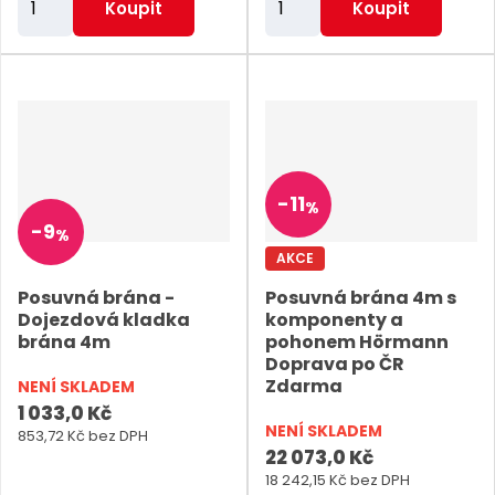
Koupit
Koupit
m
m
ě
ě
n
n
i
i
t
t
p
p
-
11
%
o
o
-
9
%
č
č
AKCE
e
e
Posuvná brána -
Posuvná brána 4m s
t
t
Dojezdová kladka
komponenty a
brána 4m
pohonem Hörmann
Doprava po ČR
Zdarma
NENÍ SKLADEM
1 033,0 Kč
NENÍ SKLADEM
853,72 Kč bez DPH
22 073,0 Kč
18 242,15 Kč bez DPH