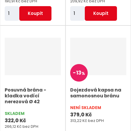
190,91 Kč bez DPH
209,92 Kč bez DPH
Z
Z
Koupit
Koupit
m
m
ě
ě
n
n
i
i
t
t
p
p
o
o
-
13
%
č
č
e
e
Posuvná brána -
Dojezdová kapsa na
t
t
kladka vodící
samonosnou bránu
nerezová Ø 42
NENÍ SKLADEM
SKLADEM
379,0 Kč
322,0 Kč
313,22 Kč bez DPH
266,12 Kč bez DPH