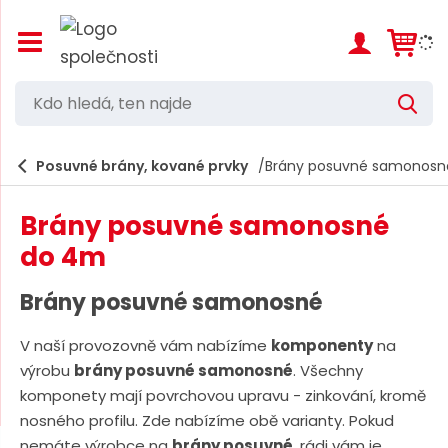
Z
o
b
r
K
V
a
d
y
z
h
i
o
l
e
Posuvné brány, kované prvky
Brány posuvné samonosn
t
h
d
/
a
l
s
t
Brány posuvné samonosné
k
e
r
do 4m
d
ý
t
á
Brány posuvné samonosné
h
,
l
a
V naší provozovně vám nabízíme
komponenty
na
t
v
výrobu
brány posuvné samonosné
. Všechny
e
n
komponety mají povrchovou upravu - zinkování, kromě
í
n
m
nosného profilu. Zde nabízíme obě varianty. Pokud
n
e
nemáte výrobce na
brány posuvné
, rádi vám je