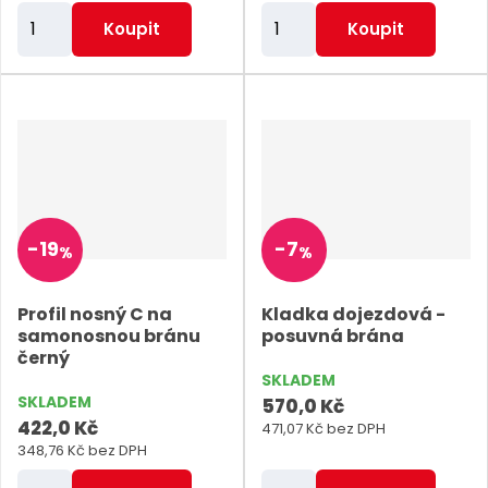
Z
Z
Koupit
Koupit
m
m
ě
ě
n
n
i
i
t
t
p
p
o
o
-
19
-
7
%
%
č
č
e
e
Profil nosný C na
Kladka dojezdová -
t
t
samonosnou bránu
posuvná brána
černý
SKLADEM
SKLADEM
570,0 Kč
422,0 Kč
471,07 Kč bez DPH
348,76 Kč bez DPH
Z
Z