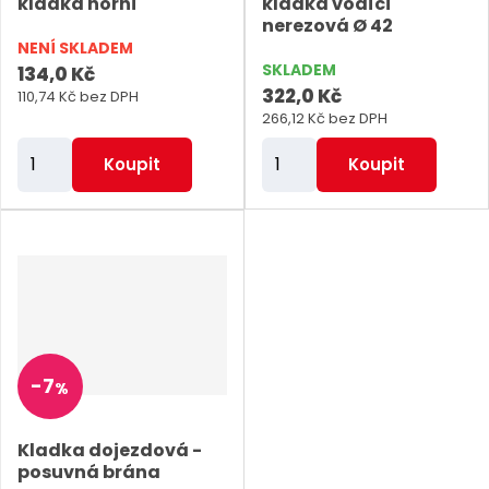
kladka horní
kladka vodící
u
p
p
s
nerezová Ø 42
k
NENÍ SKLADEM
i
i
t
SKLADEM
134,0 Kč
s
s
322,0 Kč
ů
110,74 Kč bez DPH
266,12 Kč bez DPH
Z
Z
Koupit
Koupit
m
m
ě
ě
n
n
i
i
t
t
p
p
o
o
-
7
%
č
č
e
e
Kladka dojezdová -
t
t
posuvná brána