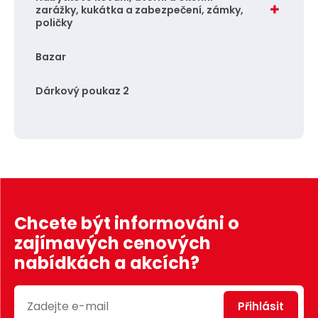
zarážky, kukátka a zabezpečení, zámky,
poličky
Bazar
Dárkový poukaz 2
Chcete být informováni o
zajímavých cenových
nabídkách a akcích?
Přihlásit