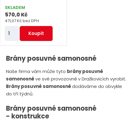
SKLADEM
570,0 Kč
471,07 Kč bez DPH
Z
Koupit
m
ě
n
Brány posuvné samonosné
i
Naše firma vám může tyto
brány posuvné
t
samonosné
ve své provozovně v Dražkovicích vyrobit.
p
Brány posuvné samonosné
dodáváme do obvykle
o
do tří týdnů.
č
e
Brány posuvné samonosné
t
- konstrukce