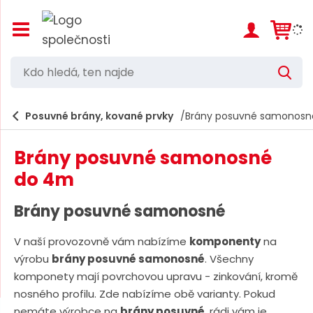
Z
o
b
r
K
V
a
d
y
z
h
i
o
l
e
Posuvné brány, kované prvky
Brány posuvné samonosn
t
h
d
/
a
l
s
t
Brány posuvné samonosné
k
e
r
do 4m
d
ý
t
á
Brány posuvné samonosné
h
,
l
a
V naší provozovně vám nabízíme
komponenty
na
t
v
výrobu
brány posuvné samonosné
. Všechny
e
n
komponety mají povrchovou upravu - zinkování, kromě
í
n
m
nosného profilu. Zde nabízíme obě varianty. Pokud
n
e
nemáte výrobce na
brány posuvné
, rádi vám je