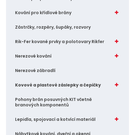
Kování pro křídlové brány
Zástrčky, rozpěry, šupáky, rozvory
Rik-Fer kované prvky a polotovary Rikfer
Nerezové kování
Nerezové zábradlí
Kovové a plastové záslepky a čepičky
Pohony brán posuvných KIT včetně
branových komponentů
Lepidla, spojovací a kotvící materiál
Nábytkové kování, dveřní a okenní