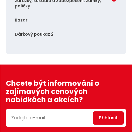
zarážky, kukátka a zabezpečení, zámky,
poličky
Bazar
Dárkový poukaz 2
Chcete být informováni o
zajímavých cenových
nabídkách a akcích?
Přihlásit