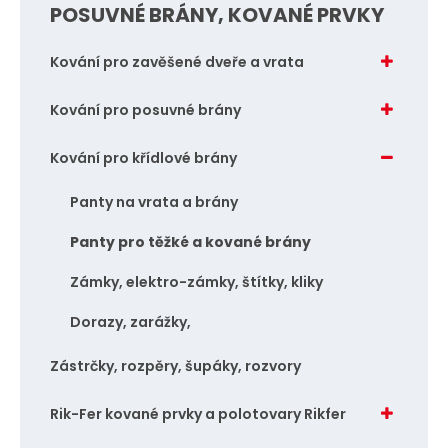
POSUVNÉ BRÁNY, KOVANÉ PRVKY
č
č
e
e
Kování pro zavěšené dveře a vrata
t
t
Kování pro posuvné brány
Kování pro křídlové brány
Panty na vrata a brány
Panty pro těžké a kované brány
Zámky, elektro-zámky, štítky, kliky
Dorazy, zarážky,
Zástrčky, rozpěry, šupáky, rozvory
Rik-Fer kované prvky a polotovary Rikfer