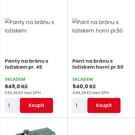
n
n
i
i
t
t
p
p
o
o
č
č
e
e
Panty na bránu s
Pant na bránu s
t
t
ložiskem pr. 45
ložiskem horní pr.50
SKLADEM
SKLADEM
649,0 Kč
540,0 Kč
536,36 Kč bez DPH
446,28 Kč bez DPH
Z
Z
Koupit
Koupit
m
m
ě
ě
n
n