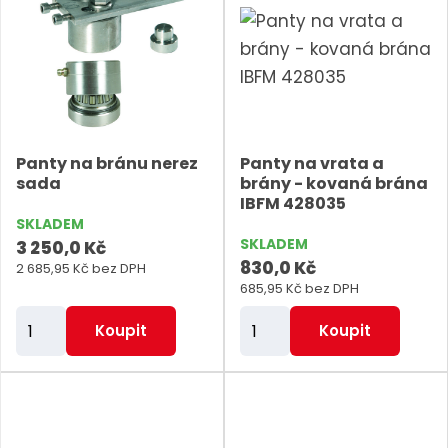
i
i
t
t
p
p
o
o
č
č
e
e
Panty na bránu nerez
Panty na vrata a
t
t
sada
brány - kovaná brána
IBFM 428035
SKLADEM
SKLADEM
3 250,0 Kč
830,0 Kč
2 685,95 Kč bez DPH
685,95 Kč bez DPH
Z
Z
Koupit
Koupit
m
m
ě
ě
n
n
i
i