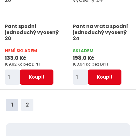
o
o
č
č
e
e
Pant spodní
Pant na vrata spodní
t
t
jednoduchý vyosený
jednoduchý vyosený
20
24
NENÍ SKLADEM
SKLADEM
133,0 Kč
198,0 Kč
109,92 Kč bez DPH
163,64 Kč bez DPH
Z
Z
Koupit
Koupit
m
m
ě
ě
n
n
1
2
i
i
t
t
p
p
o
o