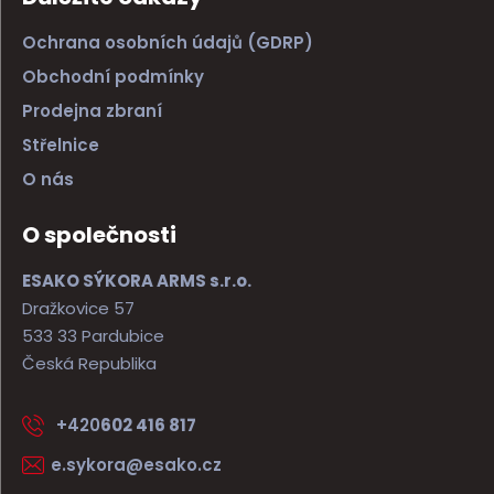
Ochrana osobních údajů (GDRP)
Obchodní podmínky
Prodejna zbraní
Střelnice
O nás
O společnosti
ESAKO SÝKORA ARMS s.r.o.
Dražkovice 57
533 33 Pardubice
Česká Republika
+420
602 416 817
e.sykora@esako.cz