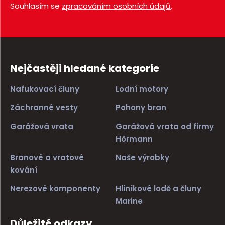
Souhlasím se
zpracováním osobních údajů
.
Nejčastěji hledané kategorie
Nafukovací čluny
Lodní motory
Záchranné vesty
Pohony bran
Garážová vrata
Garážová vrata od firmy
Hörmann
Branové a vratové
Naše výrobky
kování
Nerezové komponenty
Hliníkové lodě a čluny
Marine
Důležité odkazy