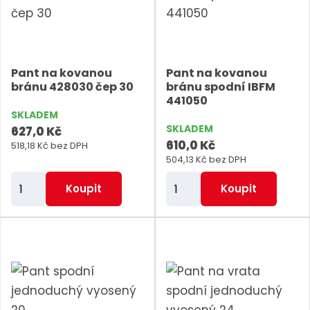
p
p
o
o
č
č
e
e
Pant na kovanou
Pant na kovanou
t
t
bránu 428030 čep 30
bránu spodní IBFM
441050
SKLADEM
SKLADEM
627,0 Kč
610,0 Kč
518,18 Kč bez DPH
504,13 Kč bez DPH
Z
Z
Koupit
Koupit
m
m
ě
ě
n
n
i
i
t
t
p
p