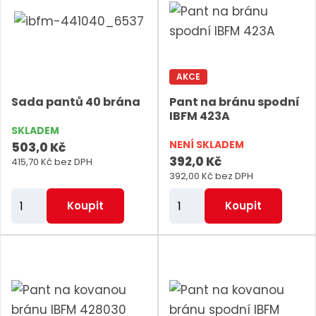
t
t
p
p
o
o
č
č
AKCE
e
e
Sada pantů 40 brána
Pant na bránu spodní
t
t
IBFM 423A
SKLADEM
NENÍ SKLADEM
503,0 Kč
392,0 Kč
415,70 Kč bez DPH
392,00 Kč bez DPH
Z
Z
Koupit
Koupit
m
m
ě
ě
n
n
i
i
t
t