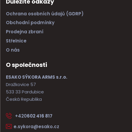
Důležité odkazy
Ochrana osobních údajů (GDRP)
Obchodní podmínky
Prodejna zbraní
Střelnice
O nás
O společnosti
ESAKO SÝKORA ARMS s.r.o.
Dražkovice 57
533 33 Pardubice
Česká Republika
+420
602 416 817
e.sykora@esako.cz