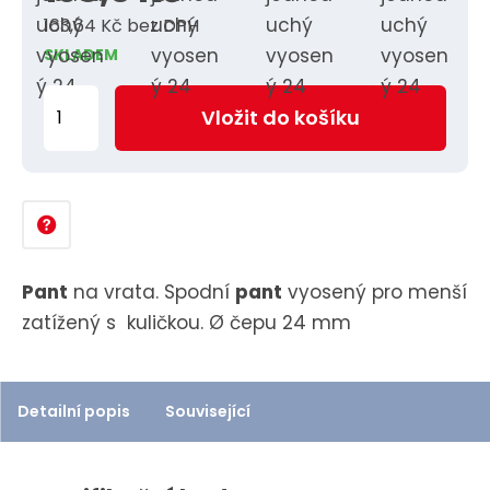
163,64 Kč bez DPH
SKLADEM
Z
Vložit do košíku
m
ě
n
i
t
p
Pant
na vrata. Spodní
pant
vyosený pro menší
o
zatížený s kuličkou. Ø čepu 24 mm
č
e
t
Detailní popis
Související