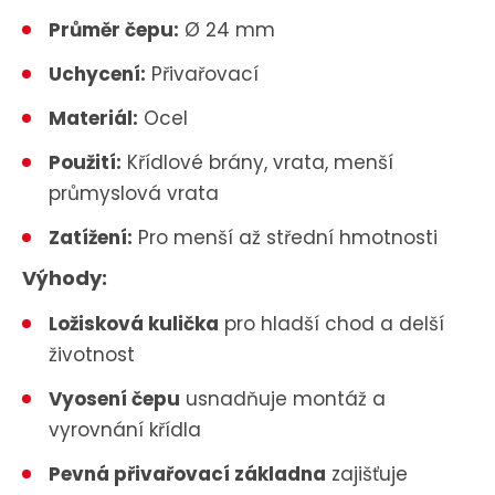
Průměr čepu:
Ø 24 mm
Uchycení:
Přivařovací
Materiál:
Ocel
Použití:
Křídlové brány, vrata, menší
průmyslová vrata
Zatížení:
Pro menší až střední hmotnosti
Výhody:
Ložisková kulička
pro hladší chod a delší
životnost
Vyosení čepu
usnadňuje montáž a
vyrovnání křídla
Pevná přivařovací základna
zajišťuje