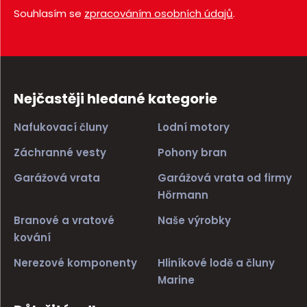
Souhlasím se
zpracováním osobních údajů
.
Nejčastěji hledané kategorie
Nafukovací čluny
Lodní motory
Záchranné vesty
Pohony bran
Garážová vrata
Garážová vrata od firmy
Hörmann
Branové a vratové
Naše výrobky
kování
Nerezové komponenty
Hliníkové lodě a čluny
Marine