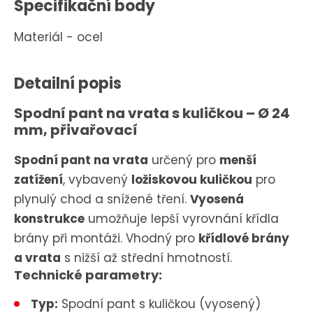
Specifikační body
Materiál - ocel
Detailní popis
Spodní pant na vrata s kuličkou – Ø 24
mm, přivařovací
Spodní pant na vrata
určený pro
menší
zatížení
, vybavený
ložiskovou kuličkou
pro
plynulý chod a snížené tření.
Vyosená
konstrukce
umožňuje lepší vyrovnání křídla
brány při montáži. Vhodný pro
křídlové brány
a vrata
s nižší až střední hmotností.
Technické parametry:
Typ:
Spodní pant s kuličkou (vyosený)