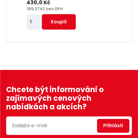
430,0 Kč
355,37 Kč
bez DPH
Z
Koupit
m
ě
n
i
t
p
o
č
Chcete být informováni o
e
zajímavých cenových
t
nabídkách a akcích?
Přihlásit