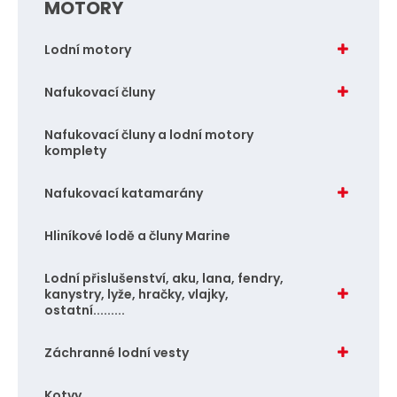
MOTORY
p
o
Lodní motory
č
e
Nafukovací čluny
t
Nafukovací čluny a lodní motory
komplety
Nafukovací katamarány
Hliníkové lodě a čluny Marine
Lodní přislušenství, aku, lana, fendry,
kanystry, lyže, hračky, vlajky,
ostatní.........
Záchranné lodní vesty
Kotvy