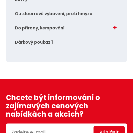
Outdoorrové vybavení, proti hmyzu
Do přírody, kempování
Dárkový poukaz 1
Chcete být informováni o
zajímavých cenových
nabídkách a akcích?
Přihlásit