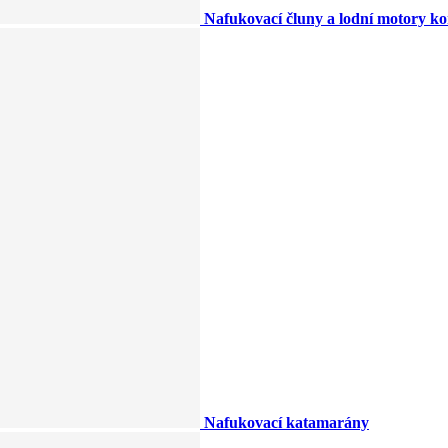
Nafukovací čluny a lodní motory k
Nafukovací katamarány