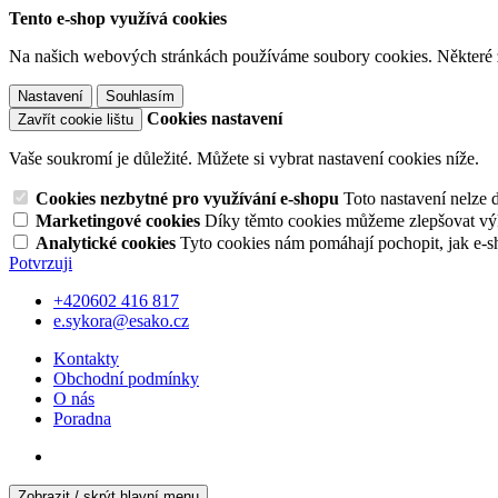
Tento e-shop využívá cookies
Na našich webových stránkách používáme soubory cookies. Některé z n
Nastavení
Souhlasím
Cookies nastavení
Zavřít cookie lištu
Vaše soukromí je důležité. Můžete si vybrat nastavení cookies níže.
Cookies nezbytné pro využívání e-shopu
Toto nastavení nelze 
Marketingové cookies
Díky těmto cookies můžeme zlepšovat výko
Analytické cookies
Tyto cookies nám pomáhají pochopit, jak e-s
Potvrzuji
+420602 416 817
e.sykora@esako.cz
Kontakty
Obchodní podmínky
O nás
Poradna
Zobrazit / skrýt hlavní menu