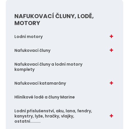
n
i
NAFUKOVACÍ ČLUNY, LODĚ,
t
MOTORY
p
o
Lodní motory
č
e
Nafukovací čluny
t
Nafukovací čluny a lodní motory
komplety
Nafukovací katamarány
Hliníkové lodě a čluny Marine
Lodní přislušenství, aku, lana, fendry,
kanystry, lyže, hračky, vlajky,
ostatní.........