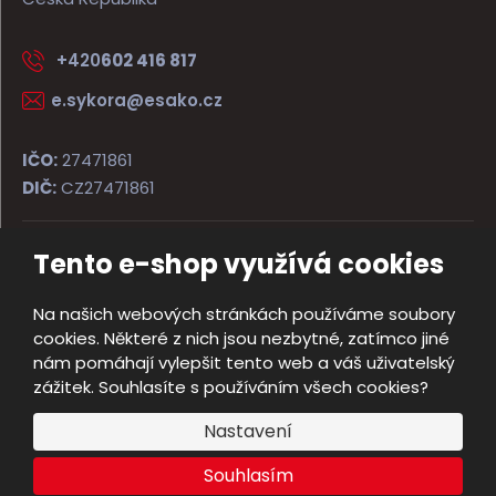
+420
602 416 817
e.sykora@esako.cz
IČO:
27471861
DIČ:
CZ27471861
Tento e-shop využívá cookies
© 2026, ESAKO SÝKORA ARMS s.r.o.
Úvodní strana
Obchodní podmínky
Poradna
Kontakt
Na našich webových stránkách používáme soubory
Mapa stránek
cookies. Některé z nich jsou nezbytné, zatímco jiné
e
nám pomáhají vylepšit tento web a váš uživatelský
Vyrobila
B
zážitek. Souhlasíte s používáním všech cookies?
R
Nastavení
Á
N
Souhlasím
A