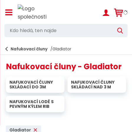
Z
o
b
r
K
V
a
d
y
z
h
i
o
l
e
Nafukovací čluny
Gladiator
t
h
d
/
a
l
s
t
Nafukovací čluny - Gladiator
k
e
r
d
ý
NAFUKOVACÍ ČLUNY
NAFUKOVACÍ ČLUNY
t
á
SKLÁDACÍ DO 3M
SKLÁDACÍ NAD 3 M
h
,
l
a
NAFUKOVACÍ LODĚ S
t
v
PEVNÝM KÝLEM RIB
e
n
í
n
m
n
e
Gladiator