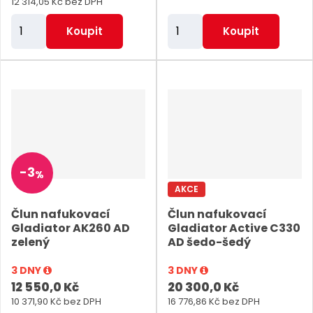
12 314,05 Kč bez DPH
Z
Z
Koupit
Koupit
m
m
ě
ě
n
n
i
i
t
t
p
p
o
o
-
3
%
č
č
AKCE
e
e
Člun nafukovací
Člun nafukovací
t
t
Gladiator AK260 AD
Gladiator Active C330
zelený
AD šedo-šedý
3 DNY
3 DNY
12 550,0 Kč
20 300,0 Kč
10 371,90 Kč bez DPH
16 776,86 Kč bez DPH