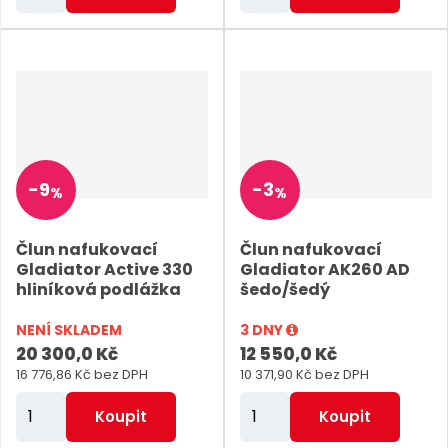
m
m
ě
ě
n
n
i
i
t
t
p
p
o
o
-
9
-
3
%
%
č
č
e
e
Člun nafukovací
Člun nafukovací
t
t
Gladiator Active 330
Gladiator AK260 AD
hliníková podlážka
šedo/šedý
NENÍ SKLADEM
3 DNY
20 300,0 Kč
12 550,0 Kč
16 776,86 Kč bez DPH
10 371,90 Kč bez DPH
Z
Z
Koupit
Koupit
m
m