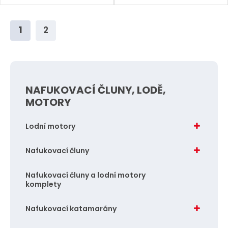
ě
ě
n
n
1
2
i
i
t
t
p
p
o
o
NAFUKOVACÍ ČLUNY, LODĚ,
č
č
MOTORY
e
e
t
t
Lodní motory
Nafukovací čluny
Nafukovací čluny a lodní motory
komplety
Nafukovací katamarány