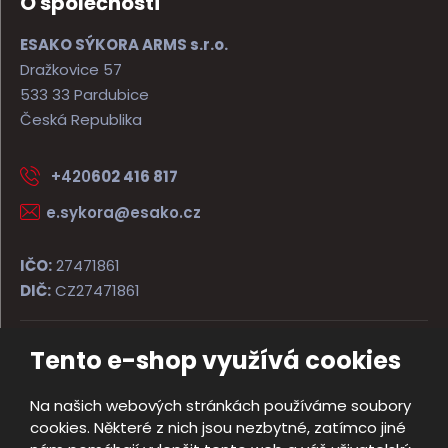
O společnosti
ESAKO SÝKORA ARMS s.r.o.
Dražkovice 57
533 33 Pardubice
Česká Republika
+420
602 416 817
e.sykora@esako.cz
IČO:
27471861
DIČ:
CZ27471861
Tento e-shop využívá cookies
© 2026, ESAKO SÝKORA ARMS s.r.o.
Úvodní strana
Obchodní podmínky
Poradna
Kontakt
Na našich webových stránkách používáme soubory
Mapa stránek
cookies. Některé z nich jsou nezbytné, zatímco jiné
e