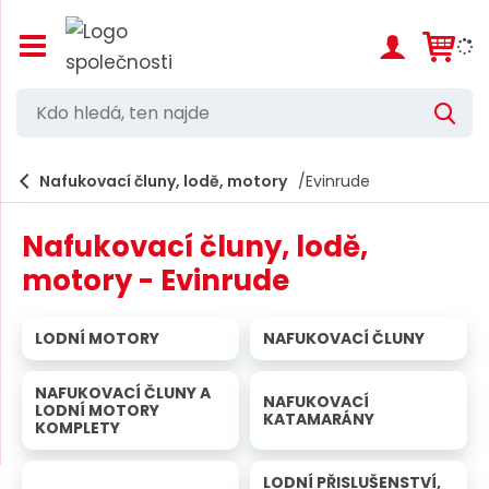
Z
o
b
r
K
V
a
d
y
z
h
i
o
l
e
Nafukovací čluny, lodě, motory
Evinrude
t
h
d
/
a
l
s
t
Nafukovací čluny, lodě,
k
e
r
motory - Evinrude
d
ý
t
á
h
LODNÍ MOTORY
NAFUKOVACÍ ČLUNY
,
l
a
t
v
NAFUKOVACÍ ČLUNY A
NAFUKOVACÍ
e
LODNÍ MOTORY
n
KATAMARÁNY
KOMPLETY
í
n
m
n
e
LODNÍ PŘISLUŠENSTVÍ,