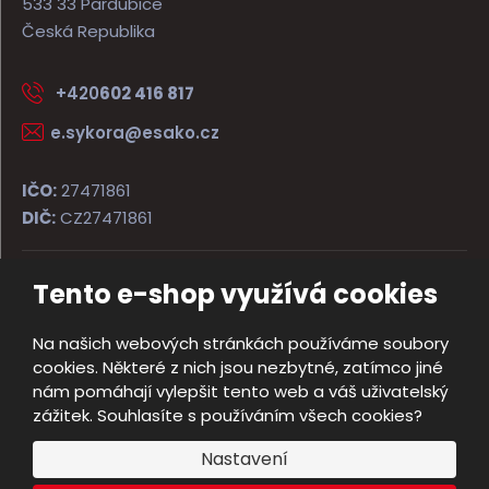
533 33 Pardubice
Česká Republika
+420
602 416 817
e.sykora@esako.cz
IČO:
27471861
DIČ:
CZ27471861
Tento e-shop využívá cookies
© 2026, ESAKO SÝKORA ARMS s.r.o.
Úvodní strana
Obchodní podmínky
Poradna
Kontakt
Na našich webových stránkách používáme soubory
Mapa stránek
cookies. Některé z nich jsou nezbytné, zatímco jiné
e
nám pomáhají vylepšit tento web a váš uživatelský
Vyrobila
B
zážitek. Souhlasíte s používáním všech cookies?
R
Nastavení
Á
N