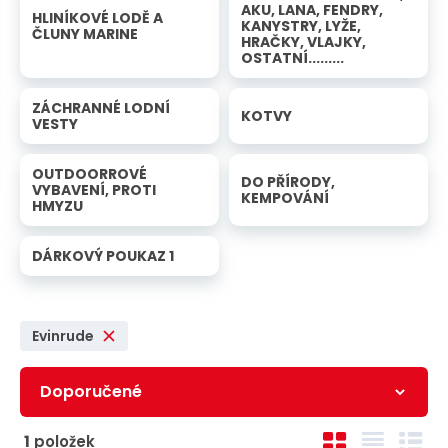
n
a
AKU, LANA, FENDRY,
HLINÍKOVÉ LODĚ A
u
KANYSTRY, LYŽE,
ČLUNY MARINE
j
HRAČKY, VLAJKY,
OSTATNÍ.........
d
e
ZÁCHRANNÉ LODNÍ
KOTVY
VESTY
OUTDOORROVÉ
DO PŘÍRODY,
VYBAVENÍ, PROTI
KEMPOVÁNÍ
HMYZU
DÁRKOVÝ POUKAZ 1
Evinrude
Ř
O
T
Ř
1
položek