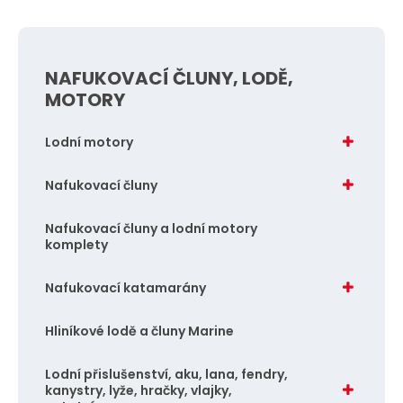
ě
n
i
NAFUKOVACÍ ČLUNY, LODĚ,
t
MOTORY
p
o
Lodní motory
č
e
Nafukovací čluny
t
Nafukovací čluny a lodní motory
komplety
Nafukovací katamarány
Hliníkové lodě a čluny Marine
Lodní přislušenství, aku, lana, fendry,
kanystry, lyže, hračky, vlajky,