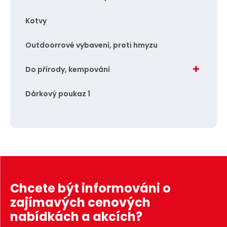
Kotvy
Outdoorrové vybavení, proti hmyzu
Do přírody, kempování
Dárkový poukaz 1
Chcete být informováni o
zajímavých cenových
nabídkách a akcích?