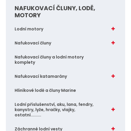
i
i
NAFUKOVACÍ ČLUNY, LODĚ,
t
t
MOTORY
p
p
o
o
Lodní motory
č
č
e
e
Nafukovací čluny
t
t
Nafukovací čluny a lodní motory
komplety
Nafukovací katamarány
Hliníkové lodě a čluny Marine
Lodní přislušenství, aku, lana, fendry,
kanystry, lyže, hračky, vlajky,
ostatní.........
Záchranné lodní vesty