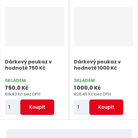
n
n
i
i
t
t
p
p
o
o
č
č
e
e
Dárkový poukaz v
Dárkový poukaz v
t
t
hodnotě 750 Kč
hodnotě 1000 Kč
SKLADEM
SKLADEM
750,0 Kč
1 000,0 Kč
619,83 Kč bez DPH
826,45 Kč bez DPH
Z
Z
Koupit
Koupit
m
m
ě
ě
n
n