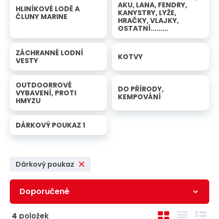
n
a
AKU, LANA, FENDRY,
HLINÍKOVÉ LODĚ A
u
KANYSTRY, LYŽE,
ČLUNY MARINE
j
HRAČKY, VLAJKY,
OSTATNÍ.........
d
e
ZÁCHRANNÉ LODNÍ
KOTVY
VESTY
OUTDOORROVÉ
DO PŘÍRODY,
VYBAVENÍ, PROTI
KEMPOVÁNÍ
HMYZU
DÁRKOVÝ POUKAZ 1
Dárkový poukaz
Ř
O
T
Ř
4
položek