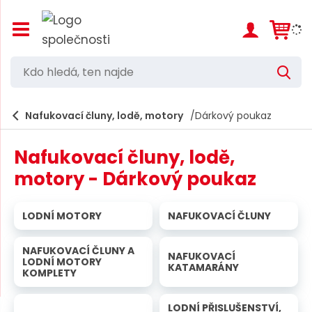
Z
o
b
r
K
V
a
d
y
z
h
i
o
l
e
Nafukovací čluny, lodě, motory
Dárkový poukaz
t
h
d
/
a
l
s
t
Nafukovací čluny, lodě,
k
e
r
motory - Dárkový poukaz
d
ý
t
á
h
LODNÍ MOTORY
NAFUKOVACÍ ČLUNY
,
l
a
t
v
NAFUKOVACÍ ČLUNY A
NAFUKOVACÍ
e
LODNÍ MOTORY
n
KATAMARÁNY
KOMPLETY
í
n
m
n
e
LODNÍ PŘISLUŠENSTVÍ,