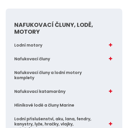
ě
n
i
NAFUKOVACÍ ČLUNY, LODĚ,
t
MOTORY
p
o
Lodní motory
č
e
Nafukovací čluny
t
Nafukovací čluny a lodní motory
komplety
Nafukovací katamarány
Hliníkové lodě a čluny Marine
Lodní přislušenství, aku, lana, fendry,
kanystry, lyže, hračky, vlajky,