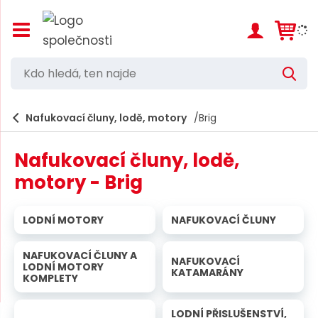
Z
o
b
r
K
V
a
d
y
z
h
i
o
l
e
Nafukovací čluny, lodě, motory
Brig
t
h
d
/
a
l
s
t
Nafukovací čluny, lodě,
k
e
r
motory - Brig
d
ý
t
á
h
LODNÍ MOTORY
NAFUKOVACÍ ČLUNY
,
l
a
t
v
NAFUKOVACÍ ČLUNY A
NAFUKOVACÍ
e
LODNÍ MOTORY
n
KATAMARÁNY
KOMPLETY
í
n
m
n
e
LODNÍ PŘISLUŠENSTVÍ,