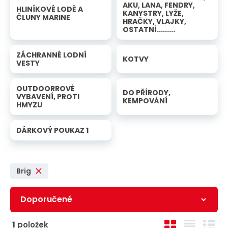
n
a
AKU, LANA, FENDRY,
HLINÍKOVÉ LODĚ A
u
KANYSTRY, LYŽE,
ČLUNY MARINE
j
HRAČKY, VLAJKY,
OSTATNÍ.........
d
e
ZÁCHRANNÉ LODNÍ
KOTVY
VESTY
OUTDOORROVÉ
DO PŘÍRODY,
VYBAVENÍ, PROTI
KEMPOVÁNÍ
HMYZU
DÁRKOVÝ POUKAZ 1
Brig
Ř
O
T
Ř
1
položek