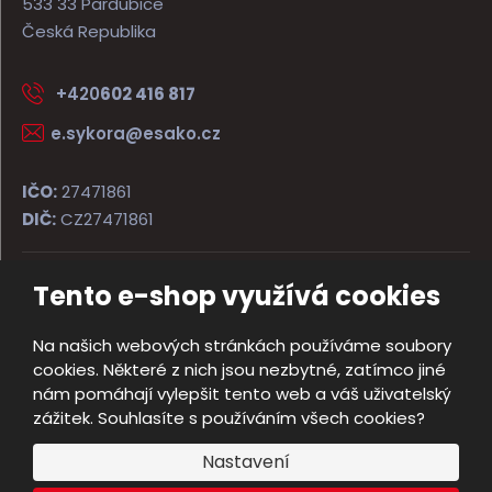
533 33 Pardubice
Česká Republika
+420
602 416 817
e.sykora@esako.cz
IČO:
27471861
DIČ:
CZ27471861
Tento e-shop využívá cookies
© 2026, ESAKO SÝKORA ARMS s.r.o.
Úvodní strana
Obchodní podmínky
Poradna
Kontakt
Na našich webových stránkách používáme soubory
Mapa stránek
cookies. Některé z nich jsou nezbytné, zatímco jiné
e
nám pomáhají vylepšit tento web a váš uživatelský
Vyrobila
B
zážitek. Souhlasíte s používáním všech cookies?
R
Nastavení
Á
N