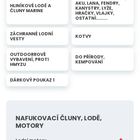
n
a
AKU, LANA, FENDRY,
HLINÍKOVÉ LODĚ A
u
KANYSTRY, LYŽE,
ČLUNY MARINE
j
HRAČKY, VLAJKY,
OSTATNÍ.........
d
e
ZÁCHRANNÉ LODNÍ
KOTVY
VESTY
OUTDOORROVÉ
DO PŘÍRODY,
VYBAVENÍ, PROTI
KEMPOVÁNÍ
HMYZU
DÁRKOVÝ POUKAZ 1
NAFUKOVACÍ ČLUNY, LODĚ,
MOTORY