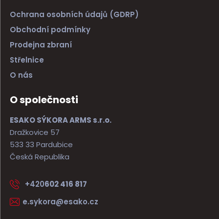
Ochrana osobních údajů (GDRP)
Obchodní podmínky
Prodejna zbraní
Střelnice
O nás
O společnosti
ESAKO SÝKORA ARMS s.r.o.
Dražkovice 57
533 33 Pardubice
Česká Republika
+420
602 416 817
e.sykora@esako.cz