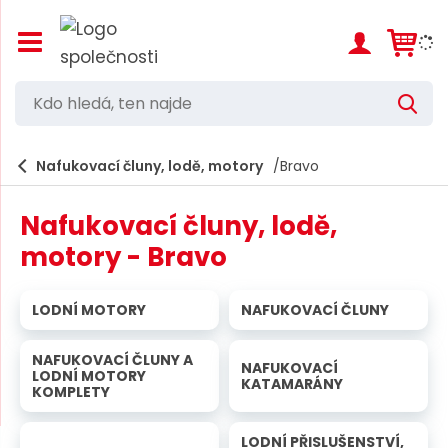
Z
o
b
r
K
V
a
d
y
z
h
i
o
l
e
Nafukovací čluny, lodě, motory
Bravo
t
h
d
/
a
l
s
t
Nafukovací čluny, lodě,
k
e
r
motory - Bravo
d
ý
t
á
h
LODNÍ MOTORY
NAFUKOVACÍ ČLUNY
,
l
a
t
v
NAFUKOVACÍ ČLUNY A
NAFUKOVACÍ
e
LODNÍ MOTORY
n
KATAMARÁNY
KOMPLETY
í
n
m
n
e
LODNÍ PŘISLUŠENSTVÍ,