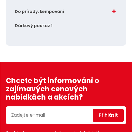
Do přírody, kempování
Dárkový poukaz 1
Chcete být informováni o
zajímavých cenových
nabídkách a akcích?
Přihlásit