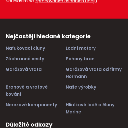
Souhlasím se
zpracováním osobních údajů
.
Nejčastěji hledané kategorie
Nafukovací čluny
Lodní motory
Záchranné vesty
Pohony bran
Garážová vrata
Garážová vrata od firmy
Hörmann
Branové a vratové
Naše výrobky
kování
Nerezové komponenty
Hliníkové lodě a čluny
Marine
Důležité odkazy