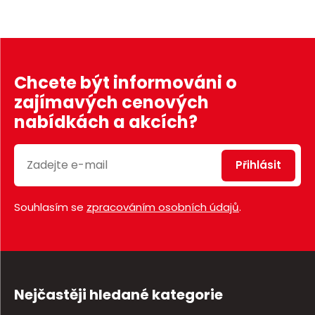
Chcete být informováni o
zajímavých cenových
nabídkách a akcích?
Přihlásit
Souhlasím se
zpracováním osobních údajů
.
Nejčastěji hledané kategorie