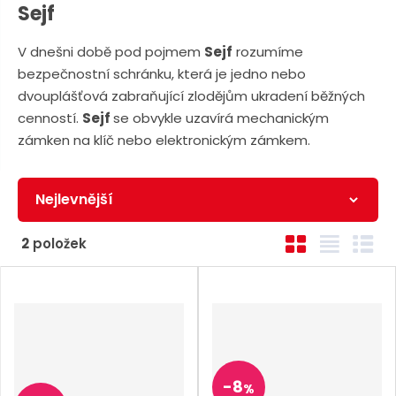
n
a
Sejf
u
j
V dnešni době pod pojmem
Sejf
rozumíme
d
bezpečnostní schránku, která je jedno nebo
e
dvouplášťová zabraňující zlodějům ukradení běžných
cenností.
Sejf
se obvykle uzavírá mechanickým
zámken na klíč nebo elektronickým zámkem.
Ř
O
T
Ř
2
položek
a
b
a
á
z
r
b
d
e
á
u
k
n
z
l
o
k
k
v
í
o
o
ý
p
-
8
%