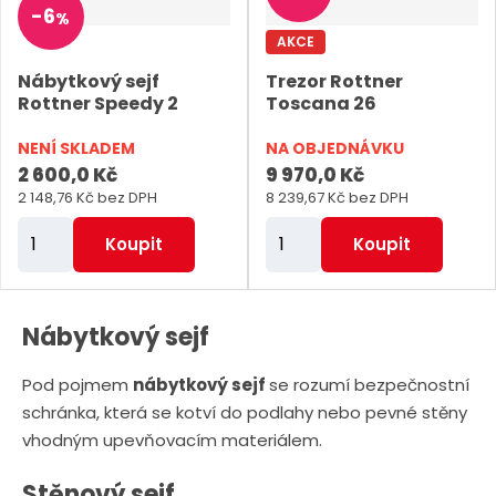
v
v
v
r
-
6
%
ý
ý
ý
o
AKCE
v
v
p
d
Nábytkový sejf
Trezor Rottner
ý
ý
i
Rottner Speedy 2
Toscana 26
u
p
p
s
k
NENÍ SKLADEM
NA OBJEDNÁVKU
i
i
t
2 600,0 Kč
9 970,0 Kč
s
s
ů
2 148,76 Kč bez DPH
8 239,67 Kč bez DPH
Z
Z
Koupit
Koupit
m
m
ě
ě
n
n
Nábytkový sejf
i
i
Pod pojmem
nábytkový sejf
se rozumí bezpečnostní
t
t
schránka, která se kotví do podlahy nebo pevné stěny
p
p
vhodným upevňovacím materiálem.
o
o
č
č
Stěnový sejf