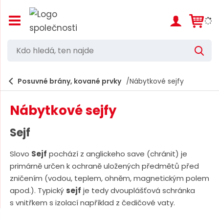
Z
o
b
r
K
V
a
d
y
z
h
i
o
l
e
Posuvné brány, kované prvky
Nábytkové sejfy
t
h
d
/
a
l
s
t
Nábytkové sejfy
k
e
r
d
ý
Sejf
t
á
h
Slovo
Sejf
pochází z anglickeho save (chránit) je
,
l
primárně určen k ochraně uložených předmětů před
a
t
v
zničením (vodou, teplem, ohněm, magnetickým polem
e
n
apod.). Typický
sejf
je tedy dvouplášťová schránka
í
n
s vnitřkem s izolací například z čedičové vaty.
m
n
e