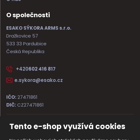
O společnosti
ESAKO SÝKORA ARMS s.r.o.
Dražkovice 57
533 33 Pardubice
Česká Republika
+420
602 416 817
e.sykora@esako.cz
IČO:
27471861
DIČ:
CZ27471861
Tento e-shop využívá cookies
© 2026, ESAKO SÝKORA ARMS s.r.o.
Úvodní strana
Obchodní podmínky
Poradna
Kontakt