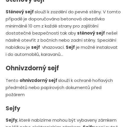
e
e
t
t
Stěnový sejf
slouží k zazdění do pevné stěny. V tomto
případě je doporučována betonová obezdívka
minimálně 10 cm z každé strany pro zajištění
dostatečné bezpečnosti tak aby
stěnový sejf
nešel
násilně otevřít z bočních nebo zadní stěny. Speciální
nabídkou je
sejf
vhazovací.
Sejf
je možné instalovat
i do automobilů, karavanů...
Ohnivzdorný sejf
Tento
ohnivzdorný sejf
slouží k ochraně hořlavých
předmětů nebo papírových dokumentů před
požárem
Sejfy
Sejfy
, které nabízíme mohou být vybaveny zámkem