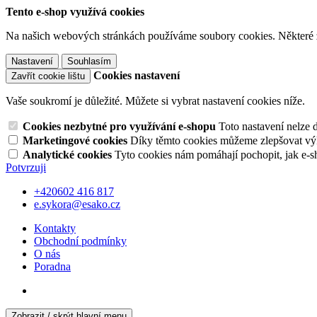
Tento e-shop využívá cookies
Na našich webových stránkách používáme soubory cookies. Některé z n
Nastavení
Souhlasím
Cookies nastavení
Zavřít cookie lištu
Vaše soukromí je důležité. Můžete si vybrat nastavení cookies níže.
Cookies nezbytné pro využívání e-shopu
Toto nastavení nelze 
Marketingové cookies
Díky těmto cookies můžeme zlepšovat výko
Analytické cookies
Tyto cookies nám pomáhají pochopit, jak e-s
Potvrzuji
+420602 416 817
e.sykora@esako.cz
Kontakty
Obchodní podmínky
O nás
Poradna
Zobrazit / skrýt hlavní menu