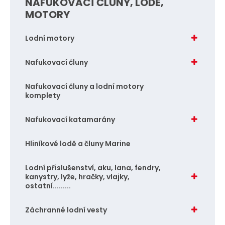
NAFUKOVACÍ ČLUNY, LODĚ,
t
t
MOTORY
p
p
o
o
Lodní motory
č
č
e
e
Nafukovací čluny
t
t
Nafukovací čluny a lodní motory
komplety
Nafukovací katamarány
Hliníkové lodě a čluny Marine
Lodní přislušenství, aku, lana, fendry,
kanystry, lyže, hračky, vlajky,
ostatní.........
Záchranné lodní vesty