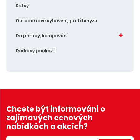
Kotvy
Outdoorrové vybavení, proti hmyzu
Do přírody, kempování
Dárkový poukaz 1
Chcete být informováni o
zajímavých cenových
nabídkách a akcích?