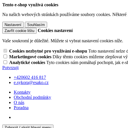
Tento e-shop využívá cookies
Na našich webových stránkách používáme soubory cookies. Některé z n
Nastavení
Souhlasím
Cookies nastavení
Zavřít cookie lištu
Vaše soukromí je důležité. Můžete si vybrat nastavení cookies níže.
Cookies nezbytné pro využívání e-shopu
Toto nastavení nelze 
Marketingové cookies
Díky těmto cookies můžeme zlepšovat výko
Analytické cookies
Tyto cookies nám pomáhají pochopit, jak e-s
Potvrzuji
+420602 416 817
e.sykora@esako.cz
Kontakty
Obchodní podmínky
O nás
Poradna
Zobrazit / skrýt hlavní menu