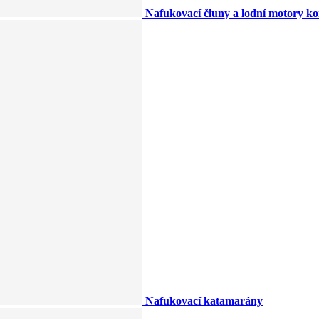
Nafukovací čluny a lodní motory k
Nafukovací katamarány