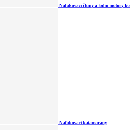
Nafukovací čluny a lodní motory k
Nafukovací katamarány