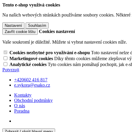
Tento e-shop využívá cookies
Na našich webových stránkách používáme soubory cookies. Některé z n
Nastavení
Souhlasím
Cookies nastavení
Zavřít cookie lištu
Vaše soukromí je důležité. Můžete si vybrat nastavení cookies níže.
Cookies nezbytné pro využívání e-shopu
Toto nastavení nelze 
Marketingové cookies
Díky těmto cookies můžeme zlepšovat výko
Analytické cookies
Tyto cookies nám pomáhají pochopit, jak e-s
Potvrzuji
+420602 416 817
e.sykora@esako.cz
Kontakty
Obchodní podmínky
O nás
Poradna
Zobrazit / skrýt hlavní menu